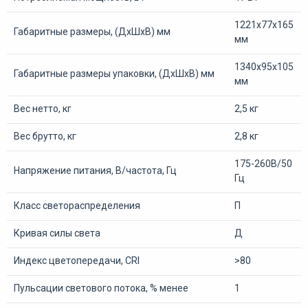
1221х77х165
Габаритные размеры, (ДхШхВ) мм
мм
1340х95х105
Габаритные размеры упаковки, (ДхШхВ) мм
мм
Вес нетто, кг
2,5 кг
Вес брутто, кг
2,8 кг
175-260В/50
Напряжение питания, В/частота, Гц
Гц
Класс светораспределения
П
Кривая силы света
Д
Индекс цветопередачи, CRI
>80
Пульсации светового потока, % менее
1