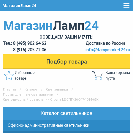
МагазинЛамп24
Магазин
Ламп
24
ОСВЕЩАЕМ ВАШИ МЕЧТЫ
Тел.: 8 (495) 902 64 62
Доставка по России
8 (916) 205 72 06
info@lampmarket24.ru
Подбор товара
Избранные
Ваша корзина
товары
пуста
Главная
Каталог
Светильники
Промышленные светильники
Светодиодный светильник Струна LE-СПП-26-047-1014-65Х
Каталог светильников
Офисно-административные светильники