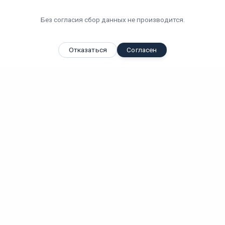
Без согласия сбор данных не производится.
Отказаться
Согласен
Вы смотрели
Светодиодный светильник "ВАРТОН" Айрон-АГРО
1215*109*66...
Вт
IP