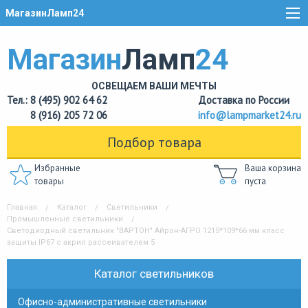
МагазинЛамп24
Магазин
Ламп
24
ОСВЕЩАЕМ ВАШИ МЕЧТЫ
Тел.: 8 (495) 902 64 62
Доставка по России
8 (916) 205 72 06
info@lampmarket24.ru
Подбор товара
Избранные
Ваша корзина
товары
пуста
Главная
Каталог
Светильники
Промышленные светильники
Светодиодный светильник "ВАРТОН" Айрон-АГРО 1215*109*66 мм класс
защиты IP67 с акрил рассеивателем 5
Каталог светильников
Офисно-административные светильники