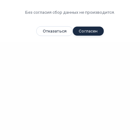
Без согласия сбор данных не производится.
Отказаться
Согласен
Вы смотрели
Светодиодный светильник "ВАРТОН" Айрон-АГРО 600*109*66
мм...
Вт
IP