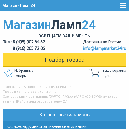
МагазинЛамп24
Магазин
Ламп
24
ОСВЕЩАЕМ ВАШИ МЕЧТЫ
Тел.: 8 (495) 902 64 62
Доставка по России
8 (916) 205 72 06
info@lampmarket24.ru
Подбор товара
Избранные
Ваша корзина
товары
пуста
Главная
Каталог
Светильники
Промышленные светильники
Светодиодный светильник "ВАРТОН" Айрон-АГРО 600*109*66 мм класс
защиты IP67 с акрил рассеивателем 27
Каталог светильников
Офисно-административные светильники