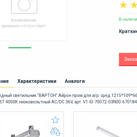
☆
В налич
Кратки
Заказ
ание
Характеристики
Аналоги
дный светильник "ВАРТОН" Айрон пром для агр. сред 1215*109*66
 ВТ 4000К низковольтный AC/DC 36V, арт. V1-I0-70072-03N00-67018