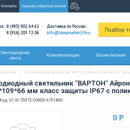
Контакты
Заказать обратный звонок
ел.: 8 (495) 902 64 62
Доставка по России
Подбор т
8 (916) 205 72 06
info@lampmarket24.ru
Светодиодная
Комплектующие
Блоки питания
лента
тильники
Светодиодный светильник "ВАРТОН" Айрон пром для агр. сред 
одиодный светильник "ВАРТОН" Айрон 
*109*66 мм класс защиты IP67 с поли
Код: V1-I0-70072-03N00-6701840
0 Р