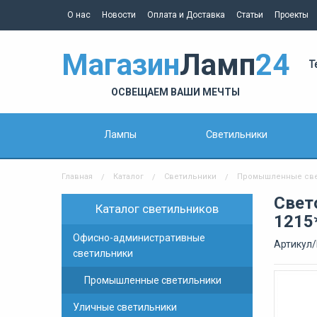
О нас
Новости
Оплата и Доставка
Статьи
Проекты
Магазин
Ламп
24
Т
ОСВЕЩАЕМ ВАШИ МЕЧТЫ
Лампы
Светильники
Главная
Каталог
Светильники
Промышленные све
Свет
Каталог светильников
1215
Офисно-административные
Артикул/
светильники
Промышленные светильники
Уличные светильники