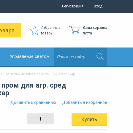
Регистрация
Вход
Избранные
Ваша корзина
овара
товары
пуста
Управление светом
1215*109*66 мм класс защиты IP67 с поликар
пром для агр. сред
кар
Добавить к сравнению
Добавить в избранное
Купить