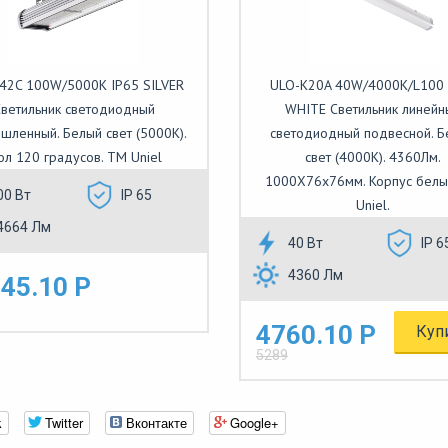
42C 100W/5000K IP65 SILVER
ULO-K20A 40W/4000K/L100 
ветильник светодиодный
WHITE Светильник линейн
шленный. Белый свет (5000K).
светодиодный подвесной. 
ол 120 градусов. TM Uniel
свет (4000К). 4360Лм.
1000Х76х76мм. Корпус белы
00 Вт
IP 65
Uniel.
4664 Лм
40 Вт
IP 6
4360 Лм
45.10 Р
4760.10 Р
Куп
5289
k
Twitter
Вконтакте
Google+