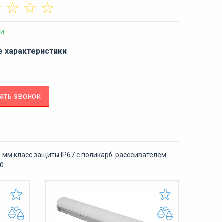
☆
☆
☆
☆
ии
е характеристики
ать звонок
 мм класс защиты IP67 с поликарб. рассеивателем
40