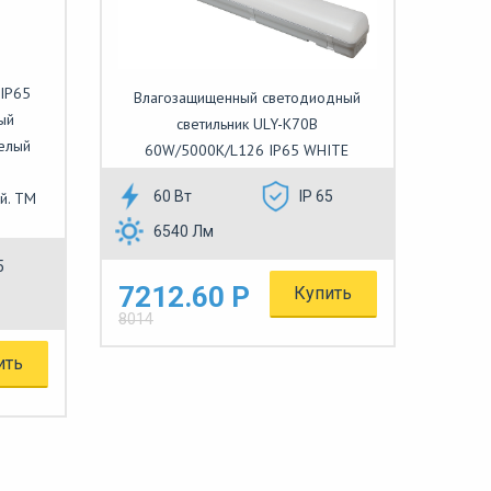
IP65
Влагозащищенный светодиодный
ый
светильник ULY-K70B
Белый
60W/5000K/L126 IP65 WHITE
60 Вт
IP 65
й. TM
6540 Лм
5
7212.60 Р
Купить
8014
ить