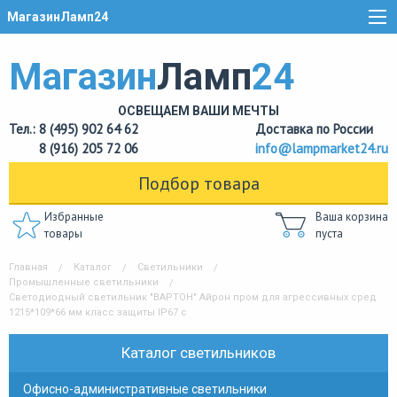
МагазинЛамп24
Магазин
Ламп
24
ОСВЕЩАЕМ ВАШИ МЕЧТЫ
Тел.: 8 (495) 902 64 62
Доставка по России
8 (916) 205 72 06
info@lampmarket24.ru
Подбор товара
Избранные
Ваша корзина
товары
пуста
Главная
Каталог
Светильники
Промышленные светильники
Светодиодный светильник "ВАРТОН" Айрон пром для агрессивных сред
1215*109*66 мм класс защиты IP67 с
Каталог светильников
Офисно-административные светильники