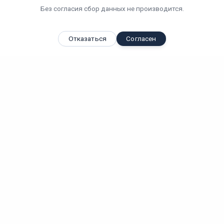
Без согласия сбор данных не производится.
Отказаться
Согласен
Вы смотрели
Светодиодный светильник "ВАРТОН" Айрон пром для...
Вт
IP