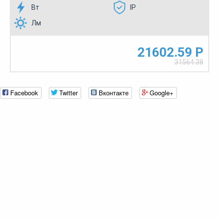
Вт
IP
Лм
21602.59 Р
31564.38
Facebook
Twitter
Вконтакте
Google+