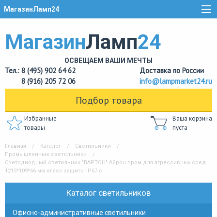
МагазинЛамп24
Магазин
Ламп
24
ОСВЕЩАЕМ ВАШИ МЕЧТЫ
Тел.: 8 (495) 902 64 62
Доставка по России
8 (916) 205 72 06
info@lampmarket24.ru
Подбор товара
Избранные
Ваша корзина
товары
пуста
Главная
Каталог
Светильники
Промышленные светильники
Светодиодный светильник "ВАРТОН" Айрон пром для агрессивных сред
1215*109*66 мм класс защиты IP67 с
Каталог светильников
Офисно-административные светильники