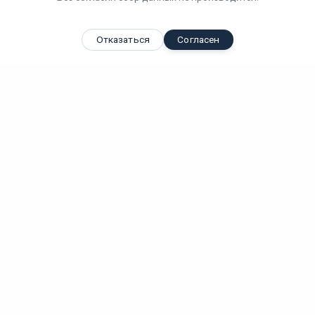
Отказаться
Согласен
Вы смотрели
Светодиодный светильник "ВАРТОН" Айрон пром для...
Вт
IP
Лм