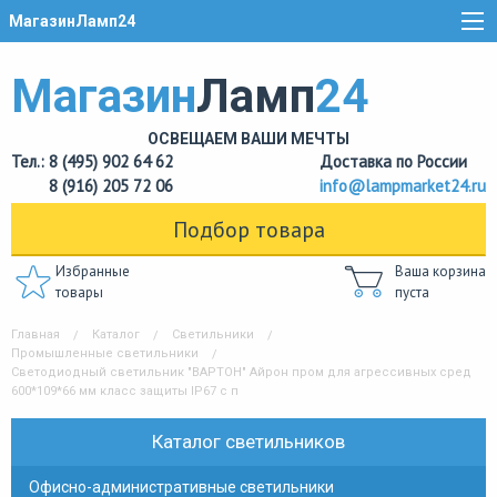
МагазинЛамп24
Магазин
Ламп
24
ОСВЕЩАЕМ ВАШИ МЕЧТЫ
Тел.: 8 (495) 902 64 62
Доставка по России
8 (916) 205 72 06
info@lampmarket24.ru
Подбор товара
Избранные
Ваша корзина
товары
пуста
Главная
Каталог
Светильники
Промышленные светильники
Светодиодный светильник "ВАРТОН" Айрон пром для агрессивных сред
600*109*66 мм класс защиты IP67 с п
Каталог светильников
Офисно-административные светильники