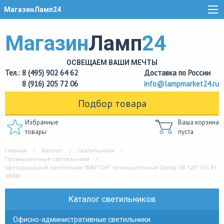
МагазинЛамп24
Магазин
Ламп
24
ОСВЕЩАЕМ ВАШИ МЕЧТЫ
Тел.: 8 (495) 902 64 62
Доставка по России
8 (916) 205 72 06
info@lampmarket24.ru
Подбор товара
Избранные
Ваша корзина
товары
пуста
Главная
Каталог
Светильники
Промышленные светильники
Светодиодный светильник "ВАРТОН" промышленный Olymp HB 120° 165 Вт
5000К
Каталог светильников
Офисно-административные светильники