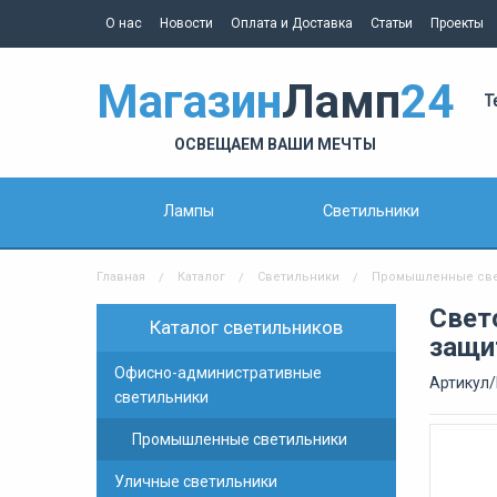
О нас
Новости
Оплата и Доставка
Статьи
Проекты
Магазин
Ламп
24
Т
ОСВЕЩАЕМ ВАШИ МЕЧТЫ
Лампы
Светильники
Главная
Каталог
Светильники
Промышленные све
Свет
Каталог светильников
защи
Офисно-административные
Артикул/
светильники
Промышленные светильники
Уличные светильники