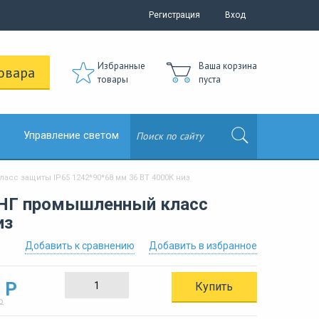
Регистрация
Вход
Избранные
Ваша корзина
овара
товары
пуста
Управление светом
с защиты IP65 1242*90*68 мм 36 ВТ 4000К низ
ОНГ промышленный класс
из
Добавить к сравнению
Добавить в избранное
 Р
Купить
Р