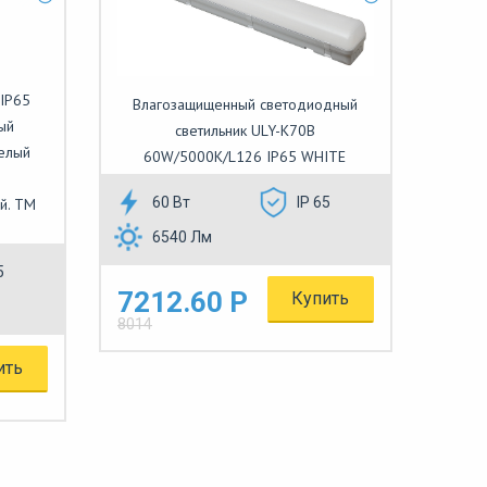
IP65
Влагозащищенный светодиодный
ый
светильник ULY-K70B
Белый
60W/5000K/L126 IP65 WHITE
60 Вт
IP 65
й. TM
6540 Лм
5
7212.60 Р
Купить
8014
ить