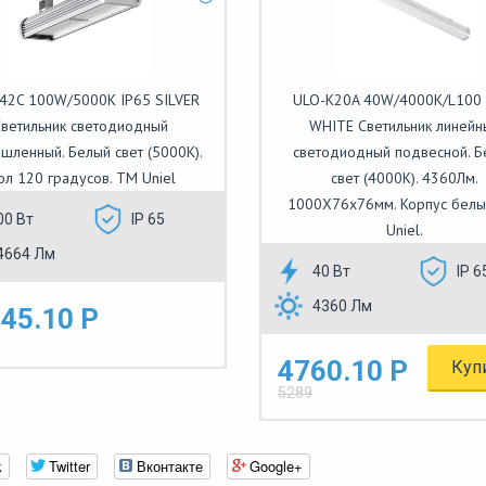
42C 100W/5000K IP65 SILVER
ULO-K20A 40W/4000K/L100 
ветильник светодиодный
WHITE Светильник линейн
шленный. Белый свет (5000K).
светодиодный подвесной. 
ол 120 градусов. TM Uniel
свет (4000К). 4360Лм.
1000Х76х76мм. Корпус белы
00 Вт
IP 65
Uniel.
4664 Лм
40 Вт
IP 6
4360 Лм
45.10 Р
4760.10 Р
Куп
5289
k
Twitter
Вконтакте
Google+