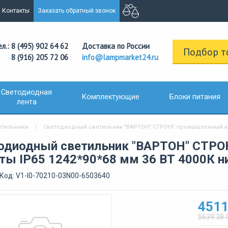
Контакты
Заказать обратный звонок
ел.: 8 (495) 902 64 62
Доставка по России
Подбор т
8 (916) 205 72 06
info@lampmarket24.ru
Светодиодная
Комплектующие
Блоки питания
лента
тильники
Светодиодный светильник "ВАРТОН" СТРОНГ промышленный клас
одиодный светильник "ВАРТОН" СТР
ты IP65 1242*90*68 мм 36 ВТ 4000К н
Код: V1-I0-70210-03N00-6503640
4511
5639.38 