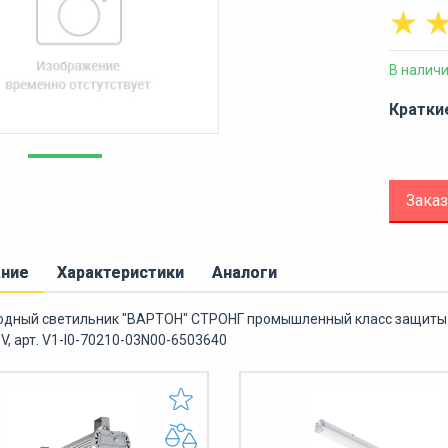
☆
В налич
Кратки
Заказ
ание
Характеристики
Аналоги
дный светильник "ВАРТОН" СТРОНГ промышленный класс защиты I
V, арт. V1-I0-70210-03N00-6503640