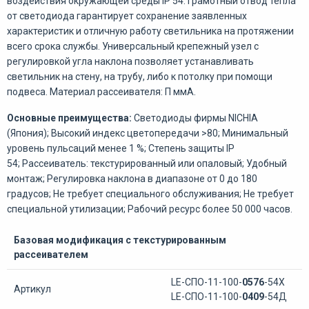
воздействия окружающей среды IP 54. Грамотный отвод тепла
от светодиода гарантирует сохранение заявленных
характеристик и отличную работу светильника на протяжении
всего срока службы. Универсальный крепежный узел с
регулировкой угла наклона позволяет устанавливать
светильник на стену, на трубу, либо к потолку при помощи
подвеса. Материал рассеивателя: П ммА.
Основные преимущества:
Светодиоды фирмы NICHIA
(Япония); Высокий индекс цветопередачи >80; Минимальный
уровень пульсаций менее 1 %; Степень защиты IP
54; Рассеиватель: текстурированный или опаловый; Удобный
монтаж; Регулировка наклона в диапазоне от 0 до 180
градусов; Не требует специального обслуживания; Не требует
специальной утилизации; Рабочий ресурс более 50 000 часов.
Базовая модификация с текстурированным
рассеивателем
LE-СПО-11-100-
0576
-54Х
Артикул
LE-СПО-11-100-
0409
-54Д