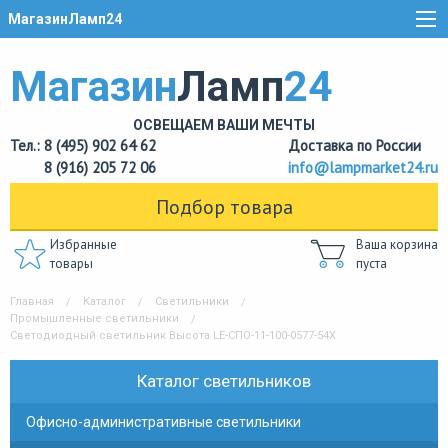
МагазинЛамп24
Магазин
Ламп
24
ОСВЕЩАЕМ ВАШИ МЕЧТЫ
Тел.: 8 (495) 902 64 62
Доставка по России
8 (916) 205 72 06
info@lampmarket24.ru
Подбор товара
Избранные
Ваша корзина
товары
пуста
Главная
Каталог
Светильники
Промышленные светильники
Светодиодный светильник Высота LE-СПО-11-100-0577-54Х
Каталог светильников
Офисно-административные светильники