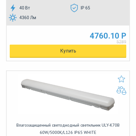
40 Вт
IP 65
4360 Лм
4760.10 Р
5289
Купить
Влагозащищенный светодиодный светильник ULY-K70B
60W/5000K/L126 IP65 WHITE