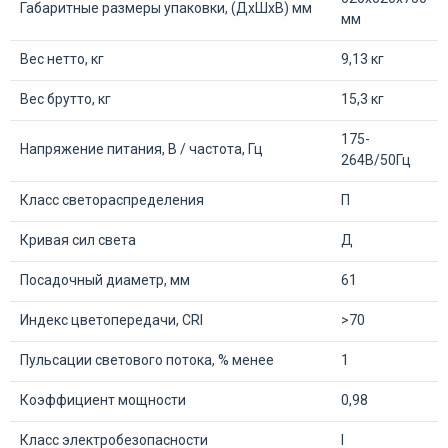
Габаритные размеры упаковки, (ДхШхВ) мм
мм
Вес нетто, кг
9,13 кг
Вес брутто, кг
15,3 кг
175-
Напряжение питания, В / частота, Гц
264В/50Гц
Класс светораспределения
П
Кривая сил света
Д
Посадочный диаметр, мм
61
Индекс цветопередачи, CRI
>70
Пульсации светового потока, % менее
1
Коэффициент мощности
0,98
Класс электробезопасности
I