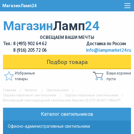
МагазинЛамп24
Магазин
Ламп
24
ОСВЕЩАЕМ ВАШИ МЕЧТЫ
Тел.: 8 (495) 902 64 62
Доставка по России
8 (916) 205 72 06
info@lampmarket24.ru
Подбор товара
Избранные
Ваша корзина
товары
пуста
Главная
Каталог
Светильники
Садово-парковые светильники
Садово-парковые светильники
Венчающий светодиодный светильник Каштан LE-СТУ-36-027-1366-67Т
Каталог светильников
Офисно-административные светильники