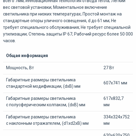
всего 7мм; Инновационная технология отвода тепла; Легкий
вес световой установки; Моментальное включение
светильника при низких температурах; Простой монтаж на
стандартные опоры уличного освещения, d до 61 мм; Не
требует специального обслуживания; Не требует специальной
утилизации; Степень защиты IP 67; Рабочий ресурс более 50 000
часов.
Общая информация
Мощность, Вт
27 Вт
Габаритные размеры светильника
607х741 мм
стандартной модификации, (dxB) мм
Габаритные размеры светильника
617х832,7
с полусферическим колпаком, (dxB) мм
мм
Габаритные размеры светильника
334х324х752
с наклонным отражателем, (d1хd2xB) мм
мм
620х620х750