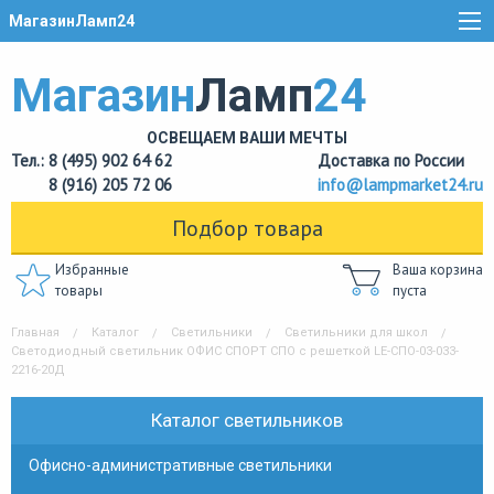
МагазинЛамп24
Магазин
Ламп
24
ОСВЕЩАЕМ ВАШИ МЕЧТЫ
Тел.: 8 (495) 902 64 62
Доставка по России
8 (916) 205 72 06
info@lampmarket24.ru
Подбор товара
Избранные
Ваша корзина
товары
пуста
Главная
Каталог
Светильники
Светильники для школ
Светодиодный светильник ОФИС СПОРТ СПО с решеткой LE-СПО-03-033-
2216-20Д
Каталог светильников
Офисно-административные светильники