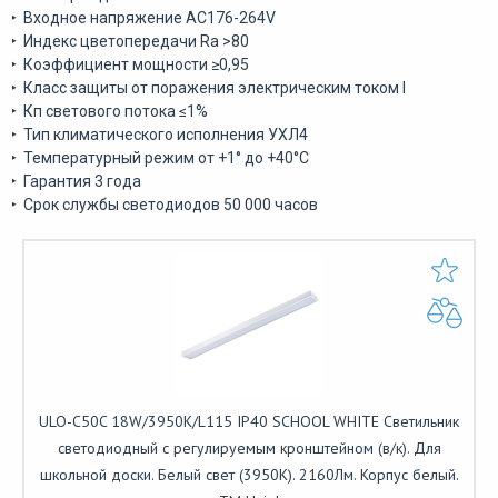
‣ Входное напряжение АС176-264V
‣ Индекс цветопередачи Ra >80
‣ Коэффициент мощности ≥0,95
‣ Класс защиты от поражения электрическим током I
‣ Кп светового потока ≤1%
‣ Тип климатического исполнения УХЛ4
‣ Температурный режим от +1° до +40°С
‣ Гарантия 3 года
‣ Срок службы светодиодов 50 000 часов
ULO-C50C 18W/3950К/L115 IP40 SCHOOL WHITE Светильник
светодиодный с регулируемым кронштейном (в/к). Для
школьной доски. Белый свет (3950K). 2160Лм. Корпус белый.