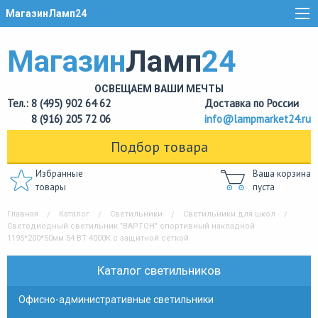
МагазинЛамп24
Магазин
Ламп
24
ОСВЕЩАЕМ ВАШИ МЕЧТЫ
Тел.: 8 (495) 902 64 62
Доставка по России
8 (916) 205 72 06
info@lampmarket24.ru
Подбор товара
Избранные
Ваша корзина
товары
пуста
Главная
Каталог
Светильники
Светильники для школ
Светодиодный светильник "ВАРТОН" спортивный накладной
1195*200*50мм 54 ВТ 4000К с защитной сеткой
Каталог светильников
Офисно-административные светильники