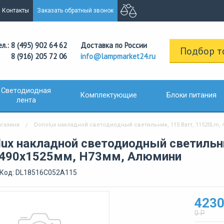
Контакты
Заказать обратный звонок
ел.: 8 (495) 902 64 62
Доставка по России
Подбор т
8 (916) 205 72 06
info@lampmarket24.ru
Светодиодная
Комплектующие
Блоки питания
лента
агазина
Donolux накладной светодиодный светильник, 115 Ватт, 11520Lm, 4
lux накладной светодиодный светильни
,490х1525мм, H73мм, Алюмини
/Код: DL18516C052A115
4230
0 Р