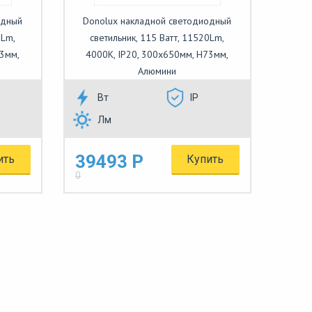
одный
Donolux накладной светодиодный
0Lm,
светильник, 115 Ватт, 11520Lm,
73мм,
4000К, IP20, 300х650мм, H73мм,
Алюмини
Вт
IP
Лм
39493 Р
ить
Купить
0