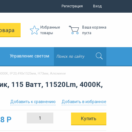
Регистрация
Вход
Избранные
Ваша корзина
овара
товары
пуста
Управление светом
000К, IP20,490х1525мм, H73мм, Алюмини
к, 115 Ватт, 11520Lm, 4000К,
Добавить к сравнению
Добавить в избранное
8 Р
Купить