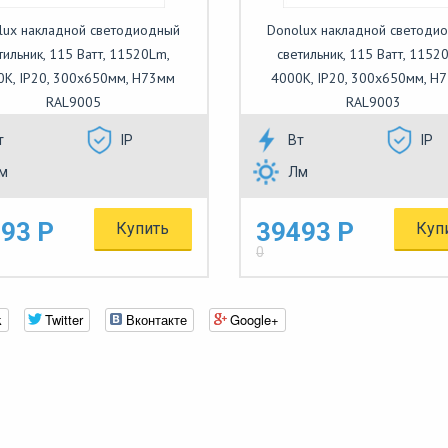
lux накладной светодиодный
Donolux накладной светоди
тильник, 115 Ватт, 11520Lm,
светильник, 115 Ватт, 1152
0К, IP20, 300х650мм, H73мм
4000К, IP20, 300х650мм, H
RAL9005
RAL9003
т
IP
Вт
IP
м
Лм
93 Р
39493 Р
Купить
Куп
0
k
Twitter
Вконтакте
Google+