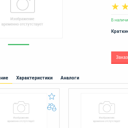
☆
В налич
Кратки
Заказ
ание
Характеристики
Аналоги