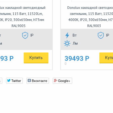
lux накладной светодиодный
Donolux накладной светоди
тильник, 115 Ватт, 11520Lm,
светильник, 115 Ватт, 1152
0К, IP20, 300х650мм, H73мм
4000К, IP20, 300х650мм, H
RAL9005
RAL9003
т
IP
Вт
IP
м
Лм
93 Р
39493 Р
Купить
Куп
0
k
Twitter
Вконтакте
Google+