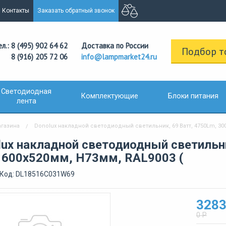
Контакты
Заказать обратный звонок
ел.: 8 (495) 902 64 62
Доставка по России
Подбор т
8 (916) 205 72 06
info@lampmarket24.ru
Светодиодная
Комплектующие
Блоки питания
лента
агазина
Donolux накладной светодиодный светильник, 69 Ватт, 4750Lm, 3000
lux накладной светодиодный светильни
, 600х520мм, H73мм, RAL9003 (
/Код: DL18516C031W69
3283
0 Р