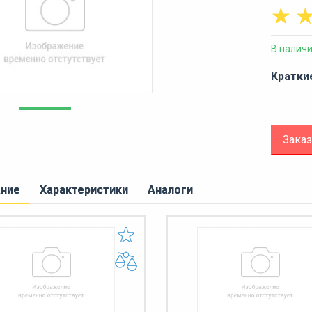
☆
В налич
Кратки
Заказ
ание
Характеристики
Аналоги