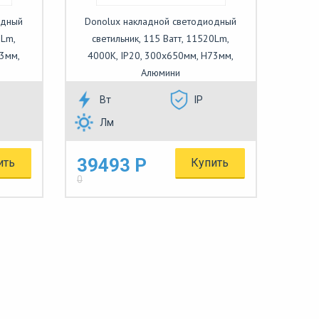
одный
Donolux накладной светодиодный
0Lm,
светильник, 115 Ватт, 11520Lm,
73мм,
4000К, IP20, 300х650мм, H73мм,
Алюмини
Вт
IP
Лм
39493 Р
ить
Купить
0