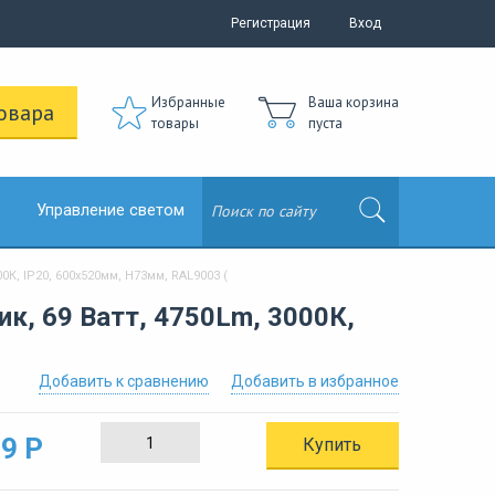
Регистрация
Вход
Избранные
Ваша корзина
овара
товары
пуста
Управление светом
К, IP20, 600х520мм, H73мм, RAL9003 (
к, 69 Ватт, 4750Lm, 3000К,
Добавить к сравнению
Добавить в избранное
9 Р
Купить