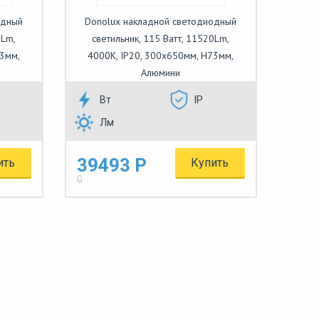
одный
Donolux накладной светодиодный
0Lm,
светильник, 115 Ватт, 11520Lm,
73мм,
4000К, IP20, 300х650мм, H73мм,
Алюмини
Вт
IP
Лм
39493 Р
ить
Купить
0