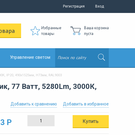
Регистрация
Вход
Избранные
Ваша корзина
овара
товары
пуста
Управление светом
К, IP20, 490х1525мм, H73мм, RAL9003
к, 77 Ватт, 5280Lm, 3000К,
Добавить к сравнению
Добавить в избранное
3 Р
Купить