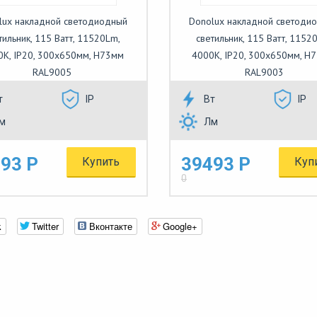
lux накладной светодиодный
Donolux накладной светоди
тильник, 115 Ватт, 11520Lm,
светильник, 115 Ватт, 1152
0К, IP20, 300х650мм, H73мм
4000К, IP20, 300х650мм, H
RAL9005
RAL9003
т
IP
Вт
IP
м
Лм
93 Р
39493 Р
Купить
Куп
0
k
Twitter
Вконтакте
Google+