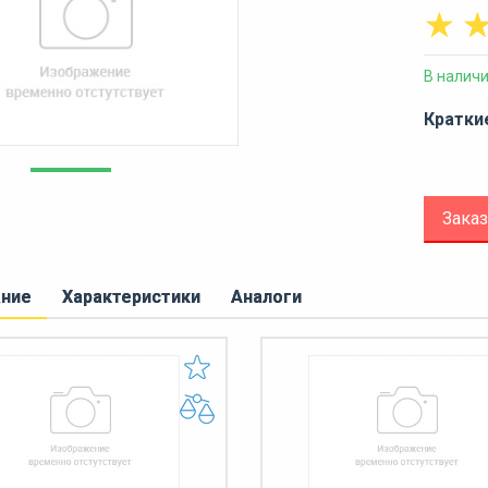
☆
В налич
Кратки
Заказ
ание
Характеристики
Аналоги