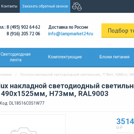
Контакты
Заказать обратный звонок
ел.: 8 (495) 902 64 62
Доставка по России
Подбор т
8 (916) 205 72 06
info@lampmarket24.ru
Светодиодная
Комплектующие
Блоки питания
лента
агазина
Donolux накладной светодиодный светильник, 77 Ватт, 5280Lm, 3000
lux накладной светодиодный светильни
, 490х1525мм, H73мм, RAL9003
/Код: DL18516C051W77
3514
0 Р