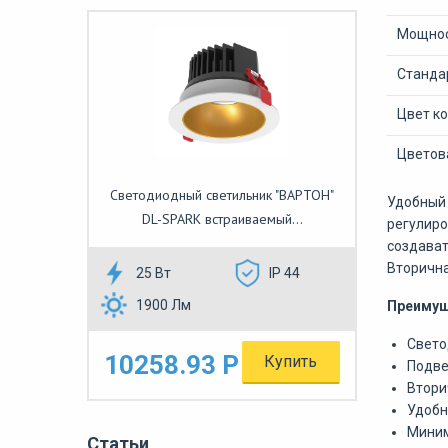
Мощнос
Станда
Цвет к
Цветов
Светодиодный светильник "ВАРТОН"
Удобный 
DL-SPARK встраиваемый...
регулиро
создават
Вторична
25 Вт
IP 44
1900 Лм
Преимущ
Свето
10258.93 Р
Купить
Подве
Втори
Удобн
Миним
Статьи