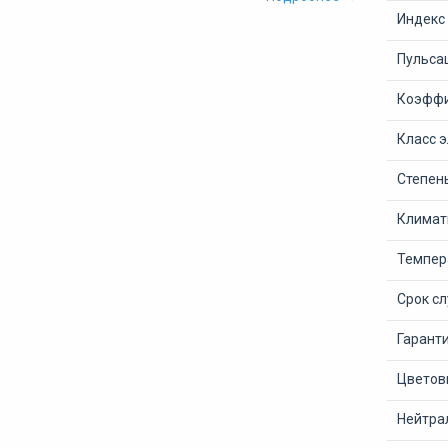
Индекс
Пульсац
Коэффи
Класс 
Степен
Климат
Темпер
Срок с
Гарант
Цветов
Нейтра