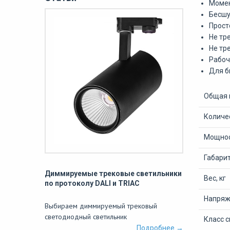
Момен
Бесшу
Прост
Не тр
Не тр
Рабоч
Для б
Общая 
Количе
Мощнос
Габари
Диммируемые трековые светильники
Вес, кг
по протоколу DALI и TRIAC
Напряже
Выбираем диммируемый трековый
светодиодный светильник
Класс 
Подробнее →