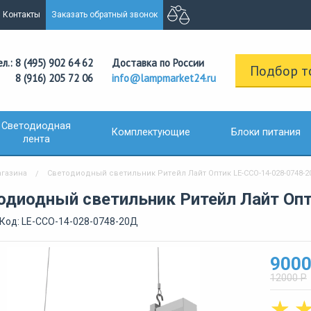
Контакты
Заказать обратный звонок
ел.: 8 (495) 902 64 62
Доставка по России
Подбор т
8 (916) 205 72 06
info@lampmarket24.ru
Светодиодная
Комплектующие
Блоки питания
лента
агазина
Светодиодный светильник Ритейл Лайт Оптик LE-ССО-14-028-0748-
одиодный светильник Ритейл Лайт Оп
Код: LE-ССО-14-028-0748-20Д
9000
12000 Р
☆