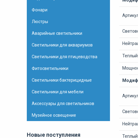
Модифи
Фонари
Артику
Люстры
Светово
Аварийные светильники
Нейтрал
Светильники для аквариумов
Теплый 
Светильники для птицеводства
Мощнос
Фитосветильники
Светильники бактерицидные
Модифи
Светильники для мебели
Артику
Аксессуары для светильников
Светово
Музейное освещение
Нейтрал
Новые поступления
Теплый 