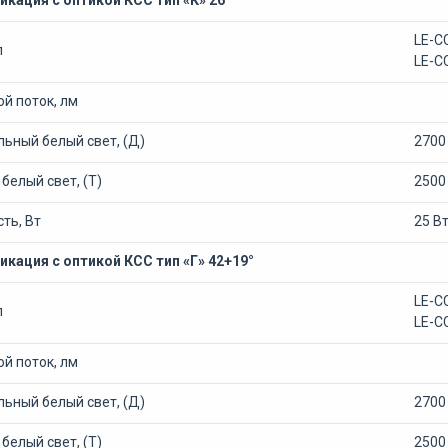
кация с оптикой КСС тип «К» 26°
LE-С
л
LE-С
й поток, лм
ьный белый свет, (Д)
2700
белый свет, (Т)
2500
ть, Вт
25 В
кация с оптикой КСС тип «Г» 42+19°
LE-С
л
LE-С
й поток, лм
ьный белый свет, (Д)
2700
белый свет, (Т)
2500