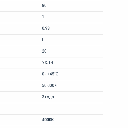
80
1
0,98
I
20
УХЛ 4
0 - +45°С
50 000 ч
3 года
4000К