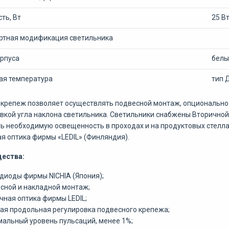
ть, Вт
25 В
ртная модификация светильника
орпуса
белы
ая температура
тип 
крепеж позволяет осуществлять подвесной монтаж, опционально
вкой угла наклона светильника. Светильники снабжены Вторично
ь необходимую освещенность в проходах и на продуктовых стеллаж
я оптика фирмы «LEDIL» (Финляндия).
ества:
диоды фирмы NICHIA (Япония);
сной и накладной монтаж;
чная оптика фирмы LEDIL;
ая продольная регулировка подвесного крепежа;
альный уровень пульсаций, менее 1%;