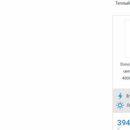
Теплый 
Dono
све
400
В
Л
394
0