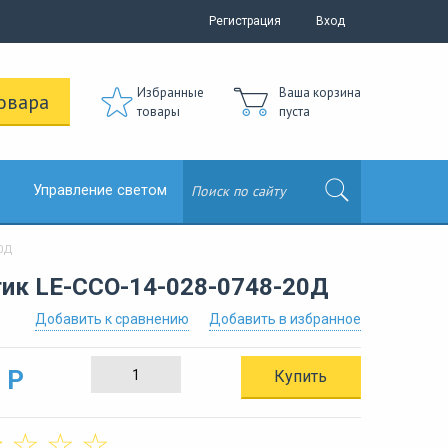
Регистрация
Вход
Избранные
Ваша корзина
овара
товары
пуста
Управление светом
20Д
тик LE-ССО-14-028-0748-20Д
Добавить к сравнению
Добавить в избранное
 Р
Купить
☆
☆
☆
☆