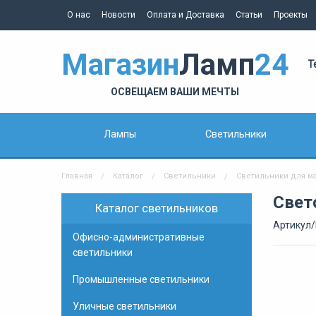
О нас
Новости
Оплата и Доставка
Статьи
Проекты
Магазин
Ламп
24
Т
ОСВЕЩАЕМ ВАШИ МЕЧТЫ
Лампы
Светильники
Главная
Каталог
Светильники
Светильники для м
Свет
Каталог светильников
Артикул/
Офисно-административные
светильники
Промышленные светильники
Уличные светильники