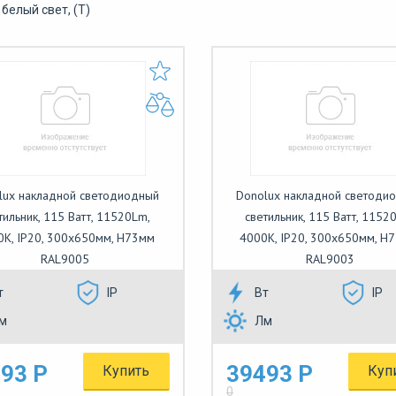
белый свет, (Т)
lux накладной светодиодный
Donolux накладной светоди
тильник, 115 Ватт, 11520Lm,
светильник, 115 Ватт, 1152
0К, IP20, 300х650мм, H73мм
4000К, IP20, 300х650мм, H
RAL9005
RAL9003
т
IP
Вт
IP
м
Лм
93 Р
39493 Р
Купить
Куп
0