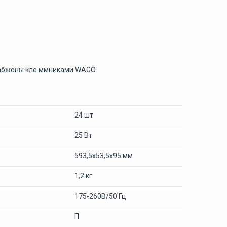
набжены кле ммниками WAGO.
24 шт
25 Вт
593,5х53,5х95 мм
1,2 кг
175-260В/50 Гц
П