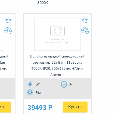
3000К
одный
Donolux накладной светодиодный
0Lm,
светильник, 115 Ватт, 11520Lm,
73мм,
4000К, IP20, 300х650мм, H73мм,
Алюмини
Вт
IP
Лм
39493 Р
ить
Купить
0