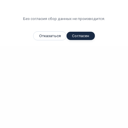
Без согласия сбор данных не производится.
Отказаться
Согласен
Вы смотрели
Светодиодный светильник "ВАРТОН" ЖКХ круг IP65 185*70
мм...