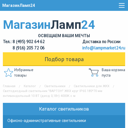
МагазинЛамп24
Магазин
Ламп
24
ОСВЕЩАЕМ ВАШИ МЕЧТЫ
Тел.: 8 (495) 902 64 62
Доставка по России
8 (916) 205 72 06
info@lampmarket24.ru
Подбор товара
Избранные
Ваша корзина
товары
пуста
Главная
Каталог
Светильники
Светильники для ЖКХ
Светодиодный светильник "ВАРТОН" ЖКХ круг IP65 185*70 мм
антивандальный 10 ВТ (диод 0,1Вт) 4000К с м
Каталог светильников
Офисно-административные светильники