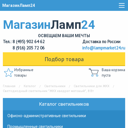
МагазинЛамп24
Магазин
Ламп
24
ОСВЕЩАЕМ ВАШИ МЕЧТЫ
Тел.: 8 (495) 902 64 62
Доставка по России
8 (916) 205 72 06
info@lampmarket24.ru
Подбор товара
Избранные
Ваша корзина
товары
пуста
Главная
Каталог
Светильники
Светильники для ЖКХ
Светодиодный светильник "ЖКХ квадрат матовый", 8 Вт
Каталог светильников
Офисно-административные светильники
Промышленные светильники