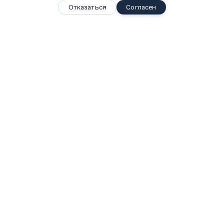
Отказаться
Согласен
Вы смотрели
Светодиодный светильник "ЖКХ квадрат матовый", 8 Вт
Вт
IP
Лм