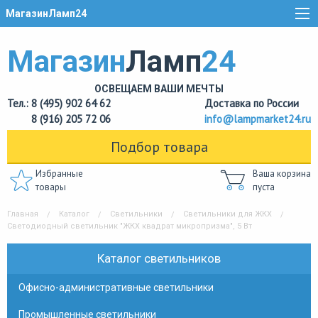
МагазинЛамп24
Магазин
Ламп
24
ОСВЕЩАЕМ ВАШИ МЕЧТЫ
Тел.: 8 (495) 902 64 62
Доставка по России
8 (916) 205 72 06
info@lampmarket24.ru
Подбор товара
Избранные
Ваша корзина
товары
пуста
Главная
Каталог
Светильники
Светильники для ЖКХ
Светодиодный светильник "ЖКХ квадрат микропризма", 5 Вт
Каталог светильников
Офисно-административные светильники
Промышленные светильники