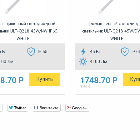
озащищенный светодиодный
Промышленный светодиод
льник ULT-Q218 45W/NW IP65
светильник ULT-Q218 45W/D
WHITE
WHITE
5 Вт
IP 65
45 Вт
IP 6
100 Лм
4100 Лм
8.70 Р
1748.70 Р
Купить
Куп
1943
k
Twitter
Вконтакте
Google+