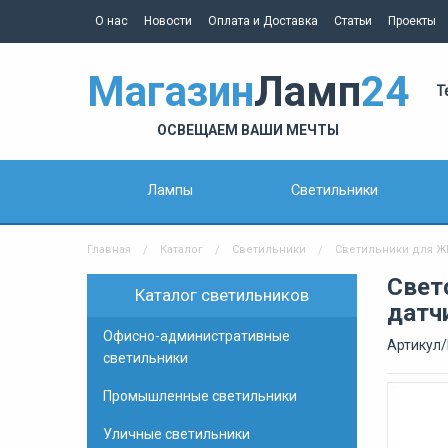
О нас
Новости
Оплата и Доставка
Статьи
Проекты
Магазин
Ламп
24
Т
ОСВЕЩАЕМ ВАШИ МЕЧТЫ
Лампы
Светильники
Главная
Каталог
Светильники
Светильники для Ж
Свет
Каталог светильников
датч
Офисно-административные
Артикул/
светильники
Промышленные светильники
Уличные светильники