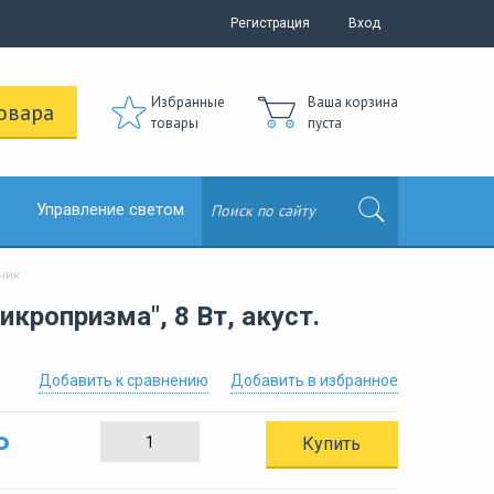
Регистрация
Вход
Избранные
Ваша корзина
овара
товары
пуста
Управление светом
чик
ропризма", 8 Вт, акуст.
Добавить к сравнению
Добавить в избранное
Р
Купить