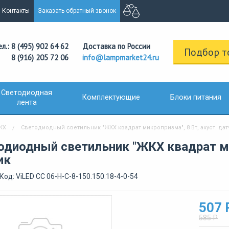
Контакты
Заказать обратный звонок
ел.: 8 (495) 902 64 62
Доставка по России
Подбор т
8 (916) 205 72 06
info@lampmarket24.ru
Светодиодная
Комплектующие
Блоки питания
лента
КХ
Светодиодный светильник "ЖКХ квадрат микропризма", 8 Вт, акуст. дат
одиодный светильник "ЖКХ квадрат мик
ик
Код: ViLED СС 06-Н-С-8-150.150.18-4-0-54
507 
585 Р