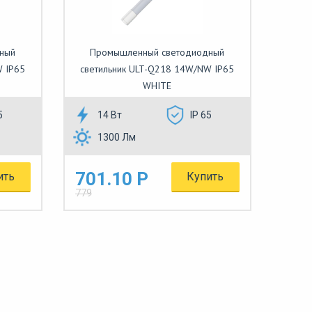
ный
Промышленный светодиодный
W IP65
светильник ULT-Q218 14W/NW IP65
WHITE
5
14 Вт
IP 65
1300 Лм
701.10 Р
ить
Купить
779