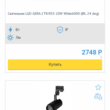
Светильник LGD-GERA-2TR-R55-10W White6000 (BK, 24 deg)
Вт
IP
Лм
2748 Р
0
Купить