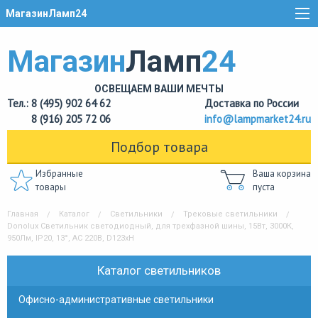
МагазинЛамп24
Магазин
Ламп
24
ОСВЕЩАЕМ ВАШИ МЕЧТЫ
Тел.: 8 (495) 902 64 62
Доставка по России
8 (916) 205 72 06
info@lampmarket24.ru
Подбор товара
Избранные
Ваша корзина
товары
пуста
Главная
Каталог
Светильники
Трековые светильники
Donolux Светильник светодиодный, для трехфазной шины, 15Вт, 3000К,
950Лм, IP20, 13°, AC 220В, D123xH
Каталог светильников
Офисно-административные светильники