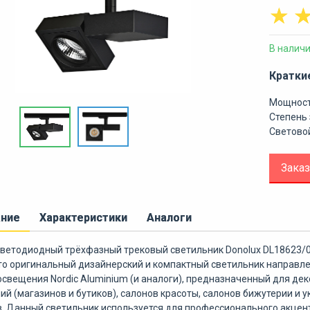
☆
В налич
Кратки
Мощност
Степень 
Световой
Заказ
ание
Характеристики
Аналоги
ветодиодный трёхфазный трековый светильник Donolux DL18623/01
то оригинальный дизайнерский и компактный светильник направле
освещения Nordic Aluminium (и аналоги), предназначенный для де
й (магазинов и бутиков), салонов красоты, салонов бижутерии и у
. Данный светильник используется для профессионального акцен