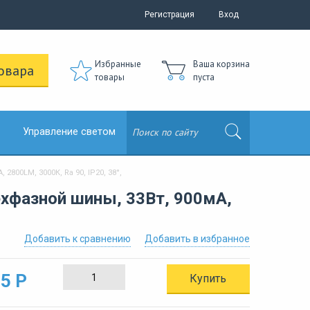
Регистрация
Вход
Избранные
Ваша корзина
овара
товары
пуста
Управление светом
800LM, 3000К, Ra 90, IP20, 38°,
ехфазной шины, 33Вт, 900мА,
Добавить к сравнению
Добавить в избранное
5 Р
Купить