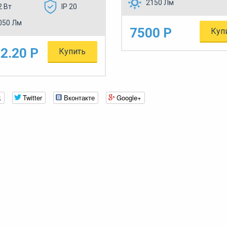
2150 Лм
2 Вт
IP 20
050 Лм
7500 Р
Куп
2.20 Р
Купить
k
Twitter
Вконтакте
Google+