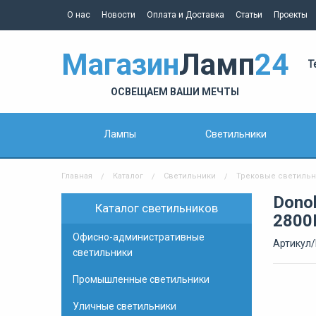
О нас
Новости
Оплата и Доставка
Статьи
Проекты
Магазин
Ламп
24
Т
ОСВЕЩАЕМ ВАШИ МЕЧТЫ
Лампы
Светильники
Главная
Каталог
Светильники
Трековые светиль
Dono
Каталог светильников
2800L
Офисно-административные
Артикул/
светильники
Промышленные светильники
Уличные светильники