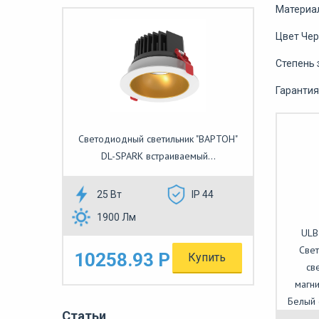
Материа
Цвет Че
Степень 
Гарантия
Светодиодный светильник "ВАРТОН"
DL-SPARK встраиваемый...
25 Вт
IP 44
1900 Лм
ULB
Свет
10258.93 Р
Купить
св
магн
Белый 
Статьи