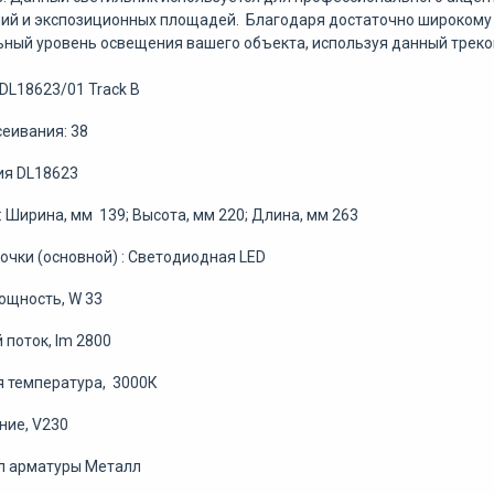
й и экспозиционных площадей. Благодаря достаточно широкому у
ный уровень освещения вашего объекта, используя данный треков
 DL18623/01 Track B
сеивания: 38
ия DL18623
 Ширина, мм 139; Высота, мм 220; Длина, мм 263
очки (основной) : Светодиодная LED
ощность, W 33
 поток, lm 2800
 температура, 3000К
ние, V230
л арматуры Металл