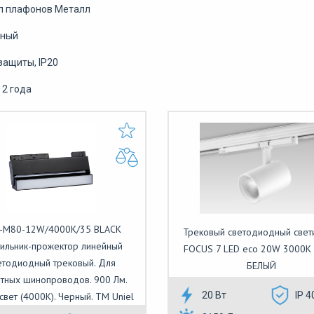
л плафонов Металл
рный
защиты, IP20
 2 года
-M80-12W/4000K/35 BLACK
Трековый светодиодный свет
ильник-прожектор линейный
FOCUS 7 LED eco 20W 3000К
етодиодный трековый. Для
БЕЛЫЙ
итных шинопроводов. 900 Лм.
20 Вт
IP 4
свет (4000К). Черный. ТМ Uniel