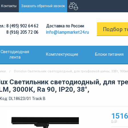
Контакты
Заказать обратный звонок
ел.: 8 (495) 902 64 62
Доставка по России
Подбор т
8 (916) 205 72 06
info@lampmarket24.ru
Светодиодная
Комплектующие
Блоки питания
лента
ники
Donolux Светильник светодиодный, для трехфазной шины, 33Вт, 900мА, 2
lux Светильник светодиодный, для тр
M, 3000К, Ra 90, IP20, 38°,
Код: DL18623/01 Track B
1516
0 Р