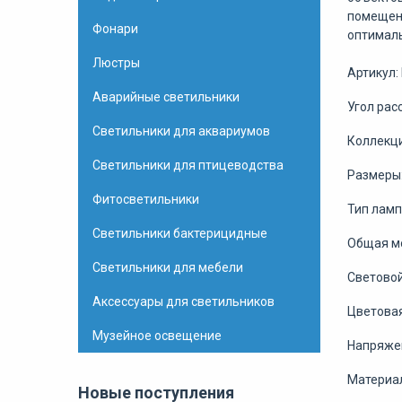
помещени
Фонари
оптималь
Люстры
Артикул:
Аварийные светильники
Угол рас
Светильники для аквариумов
Коллекц
Светильники для птицеводства
Размеры:
Фитосветильники
Тип ламп
Светильники бактерицидные
Общая м
Светильники для мебели
Световой
Аксессуары для светильников
Цветовая
Музейное освещение
Напряже
Материа
Новые поступления