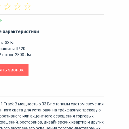
☆
☆
☆
☆
ии
е характеристики
ь: 33 Вт
защиты: IP 20
 поток: 2800 Лм
ать звонок
 Track B мощностью 33 Вт с тёплым светом свечения
нного света для установки на трёхфазную трековую
коративного или акцентного освещения торговых
крашений, ресторанов, дизайнерских квартир и других
тного внутреннего освещения торгово-выставочных