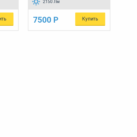
2150 Лм
7500 Р
ить
Купить