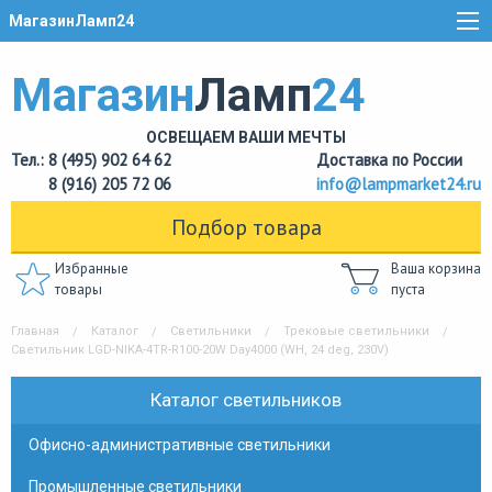
МагазинЛамп24
Магазин
Ламп
24
ОСВЕЩАЕМ ВАШИ МЕЧТЫ
Тел.: 8 (495) 902 64 62
Доставка по России
8 (916) 205 72 06
info@lampmarket24.ru
Подбор товара
Избранные
Ваша корзина
товары
пуста
Главная
Каталог
Светильники
Трековые светильники
Светильник LGD-NIKA-4TR-R100-20W Day4000 (WH, 24 deg, 230V)
Каталог светильников
Офисно-административные светильники
Промышленные светильники