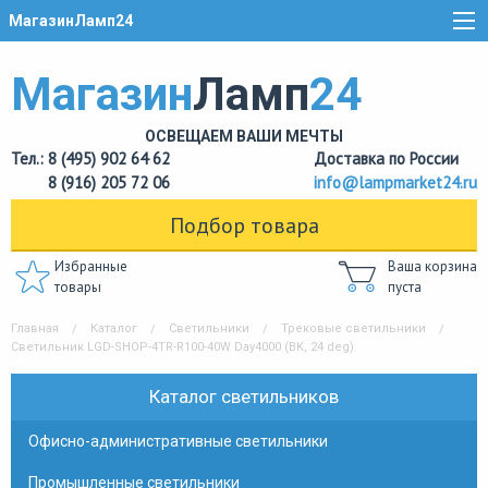
МагазинЛамп24
Магазин
Ламп
24
ОСВЕЩАЕМ ВАШИ МЕЧТЫ
Тел.: 8 (495) 902 64 62
Доставка по России
8 (916) 205 72 06
info@lampmarket24.ru
Подбор товара
Избранные
Ваша корзина
товары
пуста
Главная
Каталог
Светильники
Трековые светильники
Светильник LGD-SHOP-4TR-R100-40W Day4000 (BK, 24 deg)
Каталог светильников
Офисно-административные светильники
Промышленные светильники