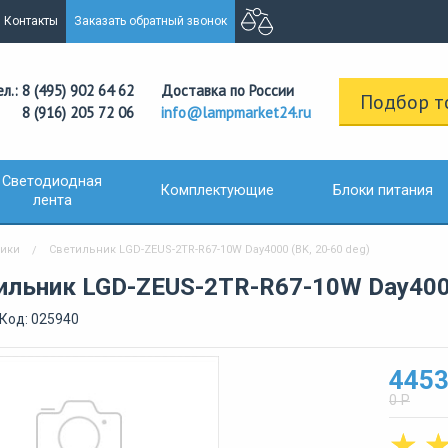
Контакты
Заказать обратный звонок
ел.: 8 (495) 902 64 62
Доставка по России
Подбор т
8 (916) 205 72 06
info@lampmarket24.ru
Светодиодная
Комплектующие
Блоки питания
лента
ники
Светильник LGD-ZEUS-2TR-R67-10W Day4000 (BK, 20-60 deg)
ильник LGD-ZEUS-2TR-R67-10W Day4000
Код: 025940
4453
0 Р
☆