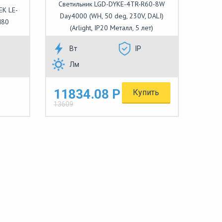
Светильник LGD-DYKE-4TR-R60-8W
ЕК LE-
Day4000 (WH, 50 deg, 230V, DALI)
I80
(Arlight, IP20 Металл, 5 лет)
Вт
IP
Лм
11834.08 Р
Купить
13609