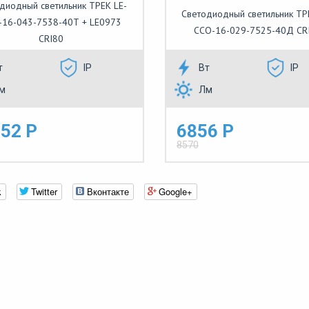
диодный светильник ТРЕК LE-
Светодиодный светильник ТР
-16-043-7538-40Т + LE0973
ССО-16-029-7525-40Д CR
CRI80
т
IP
Вт
IP
м
Лм
52 Р
6856 Р
8570
k
Twitter
Вконтакте
Google+