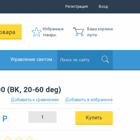
Регистрация
Вход
Избранные
Ваша корзина
овара
товары
пуста
Управление светом
 (BK, 20-60 deg)
Добавить к сравнению
Добавить в избранное
 Р
Купить
☆
☆
☆
☆