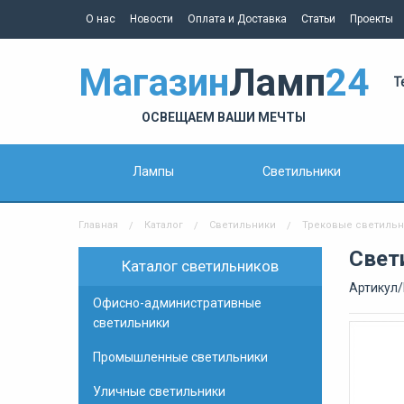
О нас
Новости
Оплата и Доставка
Статьи
Проекты
Магазин
Ламп
24
Т
ОСВЕЩАЕМ ВАШИ МЕЧТЫ
Лампы
Светильники
Главная
Каталог
Светильники
Трековые светиль
Свет
Каталог светильников
Артикул/
Офисно-административные
светильники
Промышленные светильники
Уличные светильники