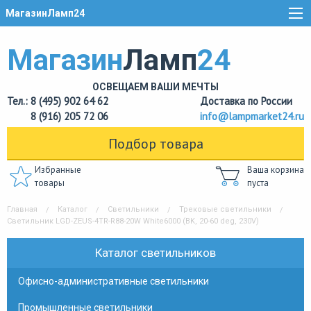
МагазинЛамп24
Магазин
Ламп
24
ОСВЕЩАЕМ ВАШИ МЕЧТЫ
Тел.: 8 (495) 902 64 62
Доставка по России
8 (916) 205 72 06
info@lampmarket24.ru
Подбор товара
Избранные
Ваша корзина
товары
пуста
Главная
Каталог
Светильники
Трековые светильники
Светильник LGD-ZEUS-4TR-R88-20W White6000 (BK, 20-60 deg, 230V)
Каталог светильников
Офисно-административные светильники
Промышленные светильники