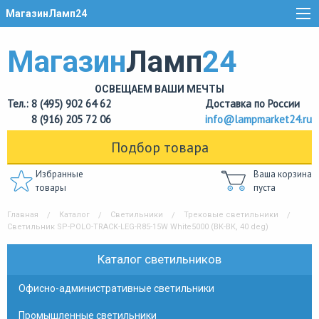
МагазинЛамп24
Магазин
Ламп
24
ОСВЕЩАЕМ ВАШИ МЕЧТЫ
Тел.: 8 (495) 902 64 62
Доставка по России
8 (916) 205 72 06
info@lampmarket24.ru
Подбор товара
Избранные
Ваша корзина
товары
пуста
Главная
Каталог
Светильники
Трековые светильники
Светильник SP-POLO-TRACK-LEG-R85-15W White5000 (BK-BK, 40 deg)
Каталог светильников
Офисно-административные светильники
Промышленные светильники