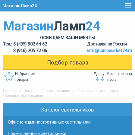
МагазинЛамп24
Магазин
Ламп
24
ОСВЕЩАЕМ ВАШИ МЕЧТЫ
Тел.: 8 (495) 902 64 62
Доставка по России
8 (916) 205 72 06
info@lampmarket24.ru
Подбор товара
Избранные
Ваша корзина
товары
пуста
Главная
Каталог
Светильники
Трековые светильники
Трековые светильники
Каталог светильников
Офисно-административные светильники
Промышленные светильники