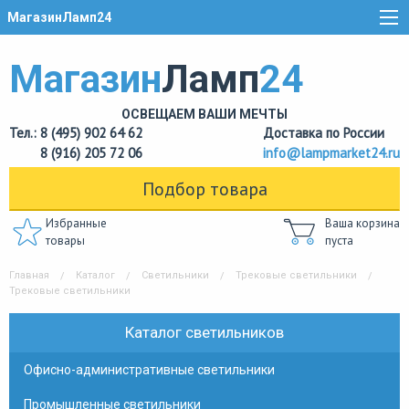
МагазинЛамп24
Магазин
Ламп
24
ОСВЕЩАЕМ ВАШИ МЕЧТЫ
Тел.: 8 (495) 902 64 62
Доставка по России
8 (916) 205 72 06
info@lampmarket24.ru
Подбор товара
Избранные
Ваша корзина
товары
пуста
Главная
Каталог
Светильники
Трековые светильники
Трековые светильники
Каталог светильников
Офисно-административные светильники
Промышленные светильники