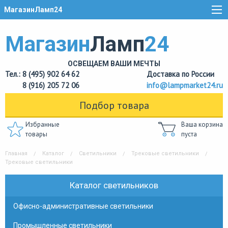
МагазинЛамп24
Магазин
Ламп
24
ОСВЕЩАЕМ ВАШИ МЕЧТЫ
Тел.: 8 (495) 902 64 62
Доставка по России
8 (916) 205 72 06
info@lampmarket24.ru
Подбор товара
Избранные
Ваша корзина
товары
пуста
Главная
Каталог
Светильники
Трековые светильники
Трековые светильники
Каталог светильников
Офисно-административные светильники
Промышленные светильники