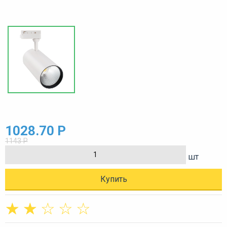
1028.70 Р
1143 Р
шт
Купить
☆
☆
☆
☆
☆