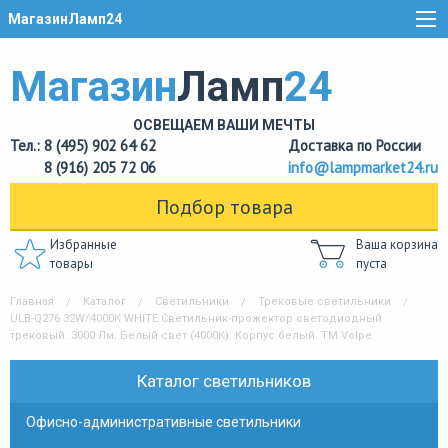
МагазинЛамп24
Магазин
Ламп
24
ОСВЕЩАЕМ ВАШИ МЕЧТЫ
Тел.: 8 (495) 902 64 62
Доставка по России
8 (916) 205 72 06
info@lampmarket24.ru
Подбор товара
Избранные
Ваша корзина
товары
пуста
Главная
Каталог
Светильники
Трековые светильники
ULB-Q276 32W/4000К WHITE Светильник-прожектор светодиодный
трековый. 3000 Лм. Белый свет (4000К). Корпус белый. ТМ Volpe.
Каталог светильников
Офисно-административные светильники