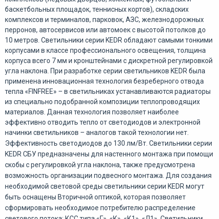
баскетбольных площадок, теннисных кортов), складских
комплексов и терминалов, парковок, АЗС, железнодорожных
перронов, автосервисов или автомоек с высотой потолков до
10 метров. Светильники серии KEDR обладают самыми тонкими
корпусами в классе профессионального освещения, толщина
корпуса всего 7 мм и кронштейнами с дискретной регулировкой
угла наклона. При разработке серии светильников KEDR была
применена инновационная технология безреберного отвода
тепла «FINFREE» – в светильниках устанавливаются радиаторы
из специально подобранной композиции теплопроводящих
материалов. Данная технология позволяет наиболее
эффективно отводить тепло от светодиодов и электронной
начинки светильников – аналогов такой технологии нет.
Эффективность светодиодов до 130 лм/Вт. Светильники серии
KEDR СБУ предназначены для настенного монтажа при помощи
скобы с регулировкой угла наклона, также предусмотрена
возможность организации подвесного монтажа. Для создания
необходимой световой среды светильники серии KEDR могут
быть оснащены Вторичной оптикой, которая позволяет
сформировать необходимое потребителю распределение
светового потока: КСС типа «Г», «К», «К1», «Л1». Светильники