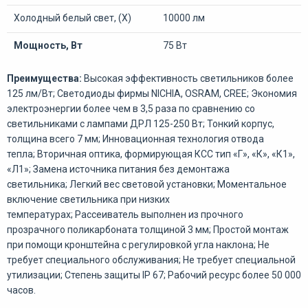
Холодный белый свет, (Х)
10000 лм
Мощность, Вт
75 Вт
Преимущества:
Высокая эффективность светильников более
125 лм/Вт; Светодиоды фирмы NICHIA, OSRAM, CREE; Экономия
электроэнергии более чем в 3,5 раза по сравнению со
светильниками с лампами ДРЛ 125-250 Вт; Тонкий корпус,
толщина всего 7 мм; Инновационная технология отвода
тепла; Вторичная оптика, формирующая КСС тип «Г», «К», «К1»,
«Л1»; Замена источника питания без демонтажа
светильника; Легкий вес световой установки; Моментальное
включение светильника при низких
температурах; Рассеиватель выполнен из прочного
прозрачного поликарбоната толщиной 3 мм; Простой монтаж
при помощи кронштейна с регулировкой угла наклона; Не
требует специального обслуживания; Не требует специальной
утилизации; Степень защиты IP 67; Рабочий ресурс более 50 000
часов.