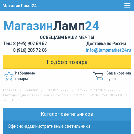
МагазинЛамп24
Магазин
Ламп
24
ОСВЕЩАЕМ ВАШИ МЕЧТЫ
Тел.: 8 (495) 902 64 62
Доставка по России
8 (916) 205 72 06
info@lampmarket24.ru
Подбор товара
Избранные
Ваша корзина
товары
пуста
Главная
Каталог
Светильники
Уличные светильники
Светодиодный светильник на скобе KEDR СКУ LE-СБУ-32-075-1070-67Х КСС
тип Ш
Каталог светильников
Офисно-административные светильники