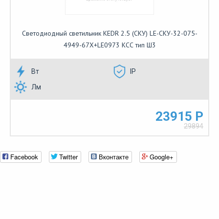
Светодиодный светильник KEDR 2.5 (СКУ) LE-СКУ-32-075-
4949-67Х+LE0973 КСС тип Ш3
Вт
IP
Лм
23915 Р
29894
Facebook
Twitter
Вконтакте
Google+