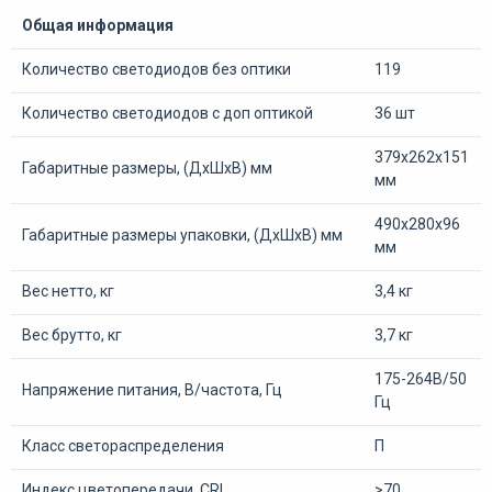
Общая информация
Количество светодиодов без оптики
119
Количество светодиодов с доп оптикой
36 шт
379х262х151
Габаритные размеры, (ДхШхВ) мм
мм
490х280х96
Габаритные размеры упаковки, (ДхШхВ) мм
мм
Вес нетто, кг
3,4 кг
Вес брутто, кг
3,7 кг
175-264В/50
Напряжение питания, В/частота, Гц
Гц
Класс светораспределения
П
Индекс цветопередачи, CRI
>70