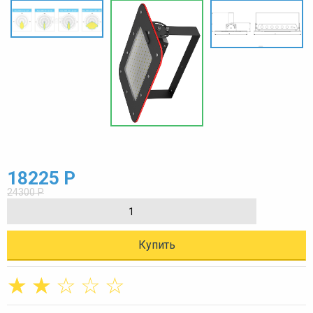
18225 Р
24300 Р
Купить
☆
☆
☆
☆
☆