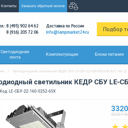
Контакты
Заказать обратный звонок
ел.: 8 (495) 902 64 62
Доставка по России
Подбор т
8 (916) 205 72 06
info@lampmarket24.ru
Светодиодная
Комплектующие
Блоки питания
лента
ики
Светодиодный светильник КЕДР СБУ LE-СБУ-22-160-0252-65Х КСС тип Д
одиодный светильник КЕДР СБУ LE-СБ
Код: LE-СБУ-22-160-0252-65Х
3320
33207.46
☆