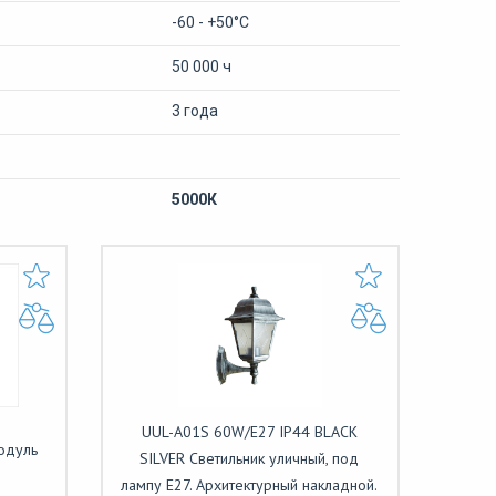
-60 - +50°С
50 000 ч
3 года
5000К
UUL-A01S 60W/E27 IP44 BLACK
одуль
SILVER Светильник уличный, под
лампу Е27. Архитектурный накладной.