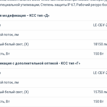
специальной утилизации; Степень защиты IP 67; Рабочий ресурс бол
я модификация – КСС тип «Д»
л
LE-СБУ-
й поток, лм
й белый свет, (Х)
18150 л
ть, Вт
150 Вт
кация с дополнительной оптикой - КСС тип «Г»
л
LE-СБУ-
й поток, лм
й белый свет, (Х)
15750 л
ть, Вт
150 Вт