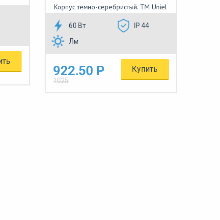
Корпус темно-серебристый. TM Uniel
60 Вт
IP 44
Лм
ить
922.50 Р
Купить
1025