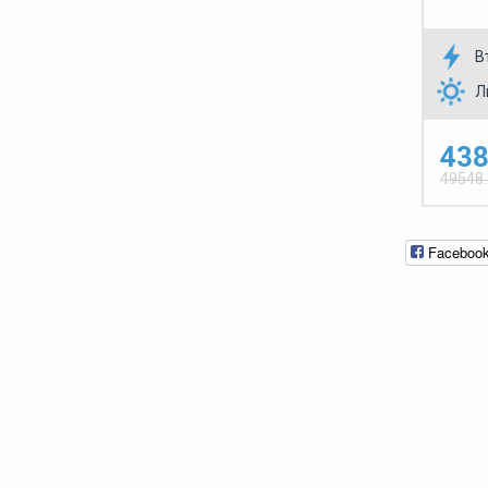
В
Л
438
49548
Faceboo