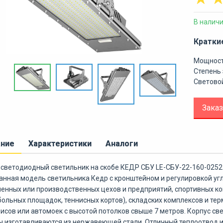
В налич
Кратки
Мощност
Степень 
Световой
Заказ
ание
Характеристики
Аналоги
светодиодный светильник на скобе КЕДР СБУ LE-СБУ-22-160-0252
анная модель светильника Кедр с кронштейном и регулировкой уг
нных или производственных цехов и предприятий, спортивных ко
больных площадок, теннисных кортов), складских комплексов и те
исов или автомоек с высотой потолков свыше 7 метров. Корпус с
 изготавливаются из нержавеющей стали. Отличный теплоотвод 