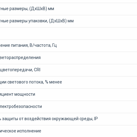
тные размеры, (ДхШхВ) мм
тные размеры упаковки, (ДхШхВ) мм
ние питания, В/частота, Гц
светораспределения
 цветопередачи, CRI
ии светового потока, % менее
циент мощности
электробезопасности
ь защиты от воздействия окружающей среды, IP
ическое исполнение