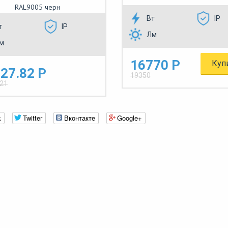
RAL9005 черн
Вт
IP
т
IP
Лм
м
16770 Р
Куп
27.82 Р
19350
.21
k
Twitter
Вконтакте
Google+