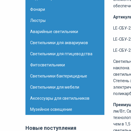
обеспечи
Фонари
Артикулы
Люстры
LE-СБУ-2
Аварийные светильники
LE-СБУ-2
Светильники для аквариумов
LE-СБУ-2
Светильники для птицеводства
Светильн
Фитосветильники
наклона.
светильн
Светильники бактерицидные
Степень 
Светильники для мебели
электрич
поликарб
Аксессуары для светильников
Преимущ
Музейное освещение
лм/Вт; С
технолог
чем в 1,
Новые поступления
светильн