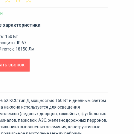
ии
е характеристики
ь: 150 Вт
защиты: IP 67
 поток: 18150 Лм
ать звонок
-65Х КСС тип Д мощностью 150 Вт и дневным светом
ла наклона используется для освещения
мплексов (ледовых дворцов, хоккейных, футбольных
рминалов, парковок, АЗС, железнодорожных перронов,
ветильника выполнен из алюминия, конструктивные
и правильное расстояние между ребрами