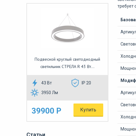
требует 
Базова
Артику
Светово
Холодны
Подвесной круглый светодиодный
светильник СТРЕЛА R 43 Вт...
Мощнос
Модифи
43 Вт
IP 20
3950 Лм
Артику
Светово
39900 Р
Купить
Холодны
Мощнос
Статьи