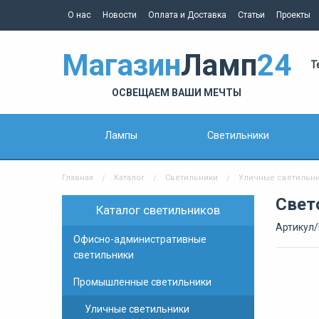
О нас
Новости
Оплата и Доставка
Статьи
Проекты
Магазин
Ламп
24
Т
ОСВЕЩАЕМ ВАШИ МЕЧТЫ
Лампы
Светильники
Главная
Каталог
Светильники
Уличные светильн
Свет
Каталог светильников
Артикул/
Офисно-административные
светильники
Промышленные светильники
Уличные светильники