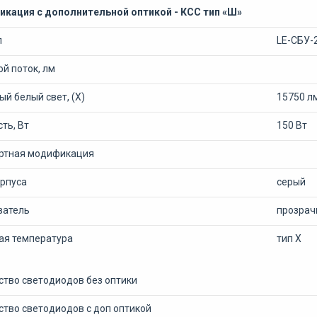
кация с дополнительной оптикой - КСС тип «Ш»
л
LE-СБУ-
й поток, лм
й белый свет, (Х)
15750 л
ть, Вт
150 Вт
ртная модификация
орпуса
серый
ватель
прозрач
ая температура
тип Х
ство светодиодов без оптики
ство светодиодов с доп оптикой