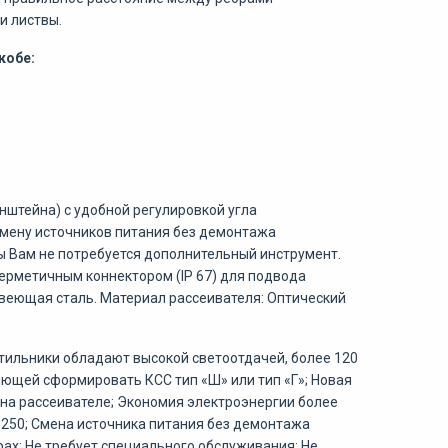
и листвы.
кобе:
штейна) с удобной регулировкой угла
амену источников питания без демонтажа
ы Вам не потребуется дополнительный инструмент.
ерметичным коннектором (IP 67) для подвода
авеющая сталь. Материал рассеивателя: Оптический
етильники обладают высокой светоотдачей, более 120
ющей сформировать КСС тип «Ш» или тип «Г»; Новая
 на рассеивателе; Экономия электроэнергии более
 250; Смена источника питания без демонтажа
ах; Не требует специального обслуживания; Не