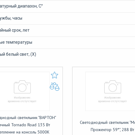
атурный диапазон, С°
лужбы, часы
йный срок, лет
ые температуры
й белый свет, (Х)
диодный светильник "ВАРТОН"
Светодиодный светильник "М
ичный Tornado Road 135 Вт
Прожектор 59°", 288 Вт
епление на консоль 5000К