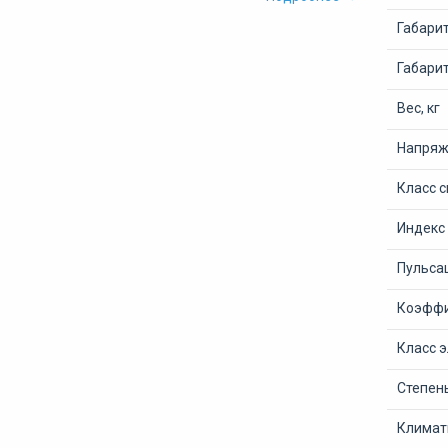
Габари
Габари
Вес, кг
Напряже
Класс 
Индекс
Пульсац
Коэффи
Класс 
Степен
Климат