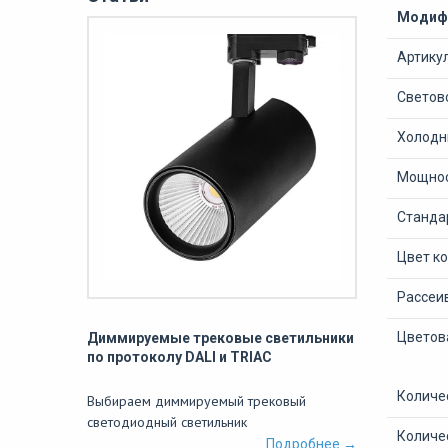
Модифи
Артику
Светово
Холодны
Мощнос
Станда
Цвет к
Рассеи
Цветов
Диммируемые трековые светильники
по протоколу DALI и TRIAC
Количе
Выбираем диммируемый трековый
светодиодный светильник
Количе
Подробнее →