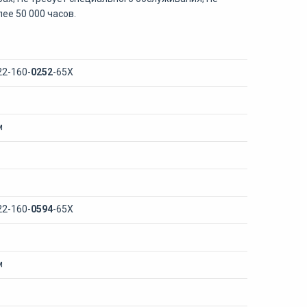
ее 50 000 часов.
22-160-
0252
-65Х
м
22-160-
0594
-65Х
м