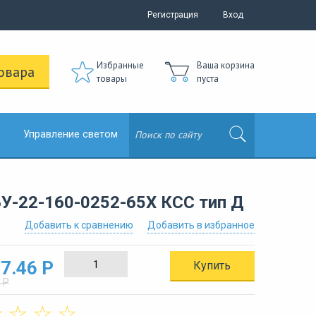
Регистрация
Вход
Избранные
Ваша корзина
овара
товары
пуста
Управление светом
У-22-160-0252-65Х КСС тип Д
Добавить к сравнению
Добавить в избранное
7.46 Р
Купить
 Р
☆
☆
☆
☆