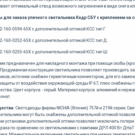
вает оптимальный отвод возможного загрязнения в виде снега ил
 для заказа уличного светильника Кедр СБУ с креплением на с
2-160-0594-65Х с дополнительной оптикой КСС тип Г
2-160-0252-65Х с дополнительной оптикой КСС тип Д
2-160-0255-65Х с дополнительной оптикой КСС тип Ш
ик предназначен для накладного монтажа при помощи скобы (крон
 Продуманная конструкция светильника позволяет производить з
иков, источник снабжен герметичным коннектором, для его замен
защиты от воздействия окружающей среды IP 67, плюс снабжены г
ества. Цвет корпуса - серый. Материал корпуса: алюминий и нерж
онат.
ества:
Светодиоды фирмы NICHIA (Япония) 757й и 219й серии; Св
ветильники могут быть снабжены дополнительной оптикой позволя
ии установки дополнительной оптики позволяет исключить потери
5 раза по сравнению со светильниками с лампами ДРЛ 400 Вт ДНаТ
ика; Моментальное включение светильника при низких температур