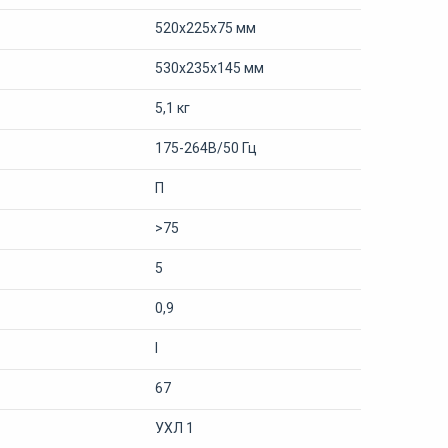
520х225х75 мм
530х235х145 мм
5,1 кг
175-264В/50 Гц
П
>75
5
0,9
I
67
УХЛ 1