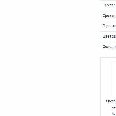
Темпер
Срок с
Гаранти
Цветов
Холодны
Свето
ул
кр