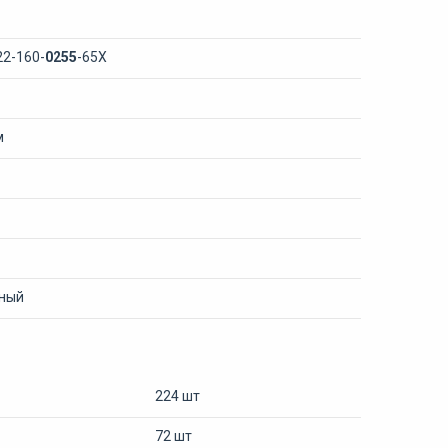
22-160-
0255
-65Х
м
ный
224 шт
72 шт