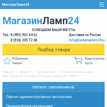
МагазинЛамп24
Магазин
Ламп
24
ОСВЕЩАЕМ ВАШИ МЕЧТЫ
Тел.: 8 (495) 902 64 62
Доставка по России
8 (916) 205 72 06
info@lampmarket24.ru
Подбор товара
Избранные
Ваша корзина
товары
пуста
Главная
Каталог
Светильники
Уличные светильники
Светодиодный светильник "Модуль Солнце 59°", 480 Вт
Каталог светильников
Офисно-административные светильники
Промышленные светильники