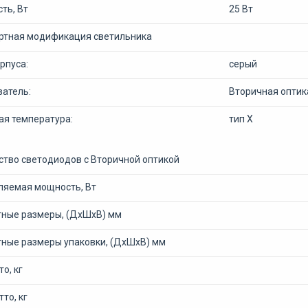
ть, Вт
25 Вт
ртная модификация светильника
рпуса:
серый
ватель:
Вторичная оптика
ая температура:
тип Х
ство светодиодов с Вторичной оптикой
ляемая мощность, Вт
тные размеры, (ДхШхВ) мм
тные размеры упаковки, (ДхШхВ) мм
то, кг
тто, кг