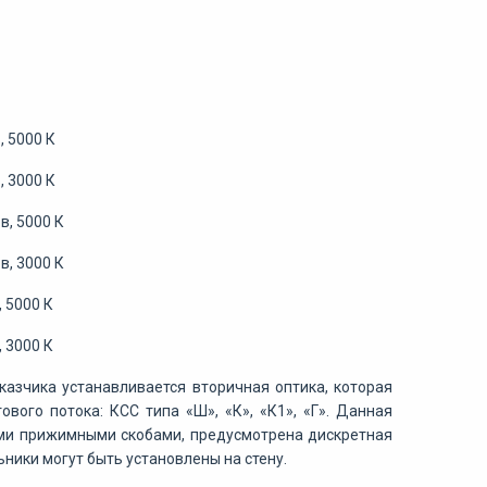
, 5000 К
, 3000 К
в, 5000 К
в, 3000 К
 5000 К
 3000 К
азчика устанавливается вторичная оптика, которая
ого потока: КСС типа «Ш», «К», «К1», «Г». Данная
ми прижимными скобами, предусмотрена дискретная
ники могут быть установлены на стену.