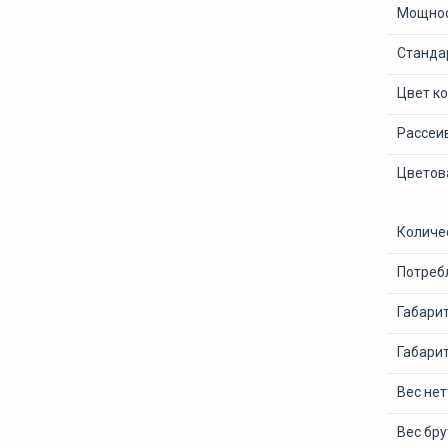
Мощнос
Станда
Цвет ко
Рассеи
Цветов
Количе
Потреб
Габари
Габари
Вес нет
Вес бру