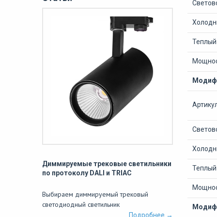
Светово
Холодны
Теплый 
Мощнос
Модифи
Артику
Светово
Холодны
Диммируемые трековые светильники
Теплый 
по протоколу DALI и TRIAC
Мощнос
Выбираем диммируемый трековый
светодиодный светильник
Модифи
Подробнее →