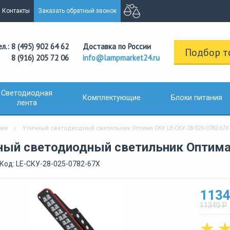
Контакты
Заказать обратный звонок
ел.: 8 (495) 902 64 62
Доставка по России
Подбор т
8 (916) 205 72 06
info@lampmarket24.ru
Светодиодная
Комплектующие
Блоки питания
лента
ики
Уличный светодиодный светильник Оптима СКУ LE-СКУ-28-025-0782-67Х
ный светодиодный светильник Оптима
Код: LE-СКУ-28-025-0782-67Х
1134
11340 Р
☆