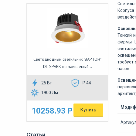
Светильн
Корпуса
воздейст
Основны
Тонкий к
фирмы L
светильн
освещени
Светодиодный светильник "ВАРТОН"
требует 
DL-SPARK встраиваемый...
часов.
Освеще
25 Вт
IP 44
парково
1900 Лм
архитект
Модифи
10258.93 Р
Купить
Артику
Статьи