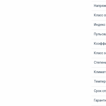
Напряже
Класс 
Индекс
Пульсац
Коэффи
Класс 
Степен
Климат
Темпер
Срок с
Гаранти