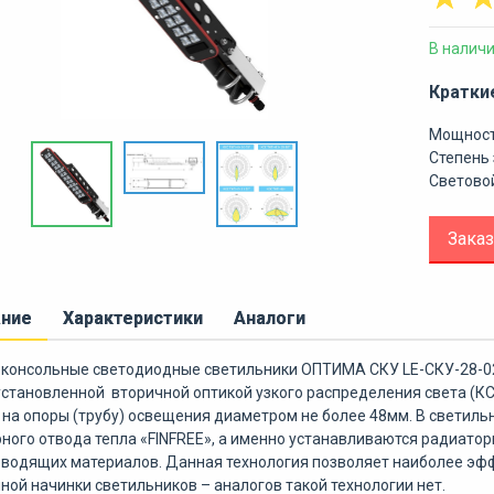
В налич
Кратки
Мощност
Степень 
Световой
Заказ
ание
Характеристики
Аналоги
консольные светодиодные светильники ОПТИМА СКУ LE-СКУ-28-02
установленной вторичной оптикой узкого распределения света (КС
на опоры (трубу) освещения диаметром не более 48мм. В светил
ного отвода тепла «FINFREE», а именно устанавливаются радиато
водящих материалов. Данная технология позволяет наиболее эфф
ной начинки светильников – аналогов такой технологии нет.