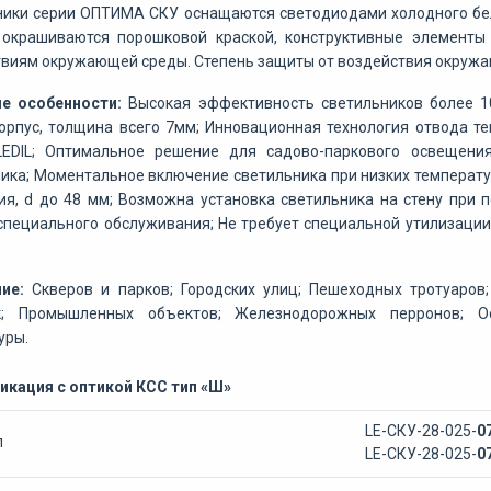
ики серии ОПТИМА СКУ оснащаются светодиодами холодного бело
 окрашиваются порошковой краской, конструктивные элемент
виям окружающей среды. Степень защиты от воздействия окружающ
е особенности:
Высокая эффективность светильников более 1
орпус, толщина всего 7мм; Инновационная технология отвода т
EDIL; Оптимальное решение для садово-паркового освещения
ика; Моментальное включение светильника при низких температу
я, d до 48 мм; Возможна установка светильника на стену при 
специального обслуживания; Не требует специальной утилизации;
ние:
Скверов и парков; Городских улиц; Пешеходных тротуаров
к; Промышленных объектов; Железнодорожных перронов; Ос
уры.
кация с оптикой КСС тип «Ш»
LE-СКУ-28-025-
0
л
LE-СКУ-28-025-
0