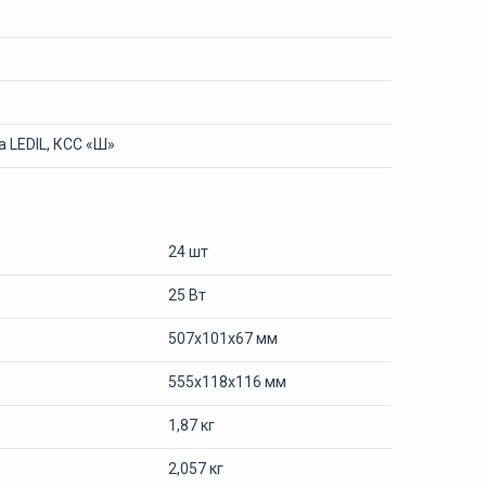
 LEDIL, КСС «Ш»
24 шт
25 Вт
507х101х67 мм
555х118х116 мм
1,87 кг
2,057 кг