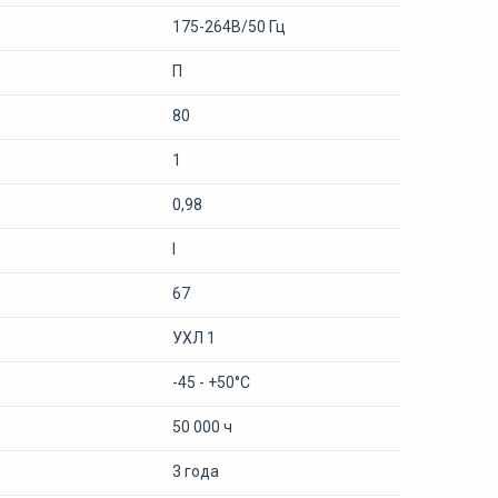
175-264В/50 Гц
П
80
1
0,98
I
67
УХЛ 1
-45 - +50°С
50 000 ч
3 года