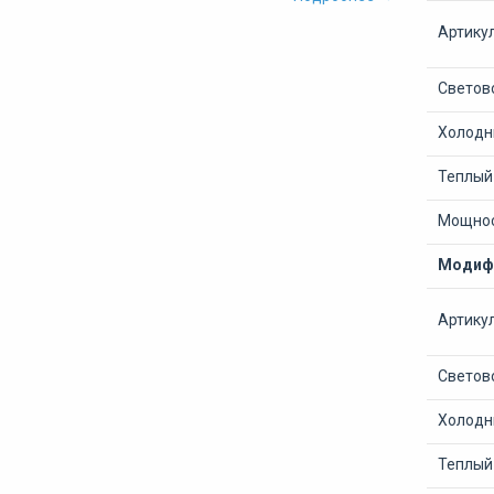
Артику
Светово
Холодны
Теплый 
Мощнос
Модифи
Артику
Светово
Холодны
Теплый 