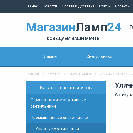
О нас
Новости
Оплата и Доставка
Статьи
Проекты
Магазин
Ламп
24
Т
ОСВЕЩАЕМ ВАШИ МЕЧТЫ
Лампы
Светильники
Главная
Каталог
Светильники
Уличные светильн
Улич
Каталог светильников
Артикул/
Офисно-административные
светильники
Промышленные светильники
Уличные светильники