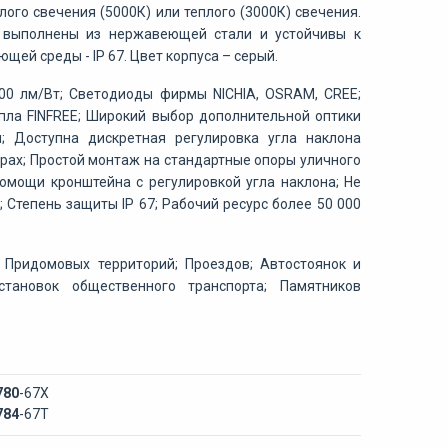
го свечения (5000К) или теплого (3000К) свечения.
ы выполнены из нержавеющей стали и устойчивы к
ей среды - IP 67. Цвет корпуса – серый.
00 лм/Вт; Светодиоды фирмы NICHIA, OSRAM, CREE;
епла FINFREE; Широкий выбор дополнительной оптики
; Доступна дискретная регулировка угла наклона
рах; Простой монтаж на стандартные опоры уличного
помощи кронштейна с регулировкой угла наклона; Не
 Степень защиты IP 67; Рабочий ресурс более 50 000
; Придомовых территорий; Проездов; Автостоянок и
тановок общественного транспорта; Памятников
780
-67Х
784
-67Т