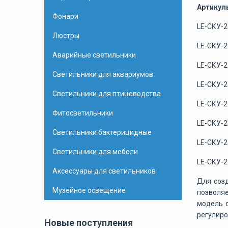
Артикул
Фонари
LE-СКУ-2
Люстры
LE-СКУ-2
Аварийные светильники
LE-СКУ-2
Светильники для аквариумов
LE-СКУ-2
Светильники для птицеводства
LE-СКУ-2
Фитосветильники
LE-СКУ-2
Светильники бактерицидные
LE-СКУ-2
Светильники для мебели
LE-СКУ-2
Аксессуары для светильников
Для созд
Музейное освещение
позволяе
модель 
регулиро
Новые поступления