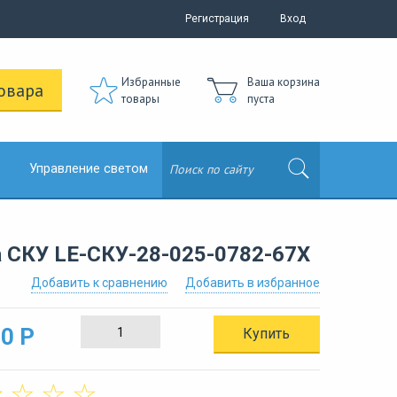
Регистрация
Вход
Избранные
Ваша корзина
овара
товары
пуста
Управление светом
 СКУ LE-СКУ-28-025-0782-67Х
Добавить к сравнению
Добавить в избранное
0 Р
Купить
☆
☆
☆
☆