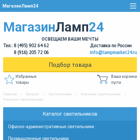
МагазинЛамп24
Магазин
Ламп
24
ОСВЕЩАЕМ ВАШИ МЕЧТЫ
Тел.: 8 (495) 902 64 62
Доставка по России
8 (916) 205 72 06
info@lampmarket24.ru
Подбор товара
Избранные
Ваша корзина
товары
пуста
Главная
Каталог
Светильники
Уличные светильники
Уличные светильники
Каталог светильников
Офисно-административные светильники
Промышленные светильники