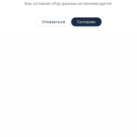
Без согласия сбор данных не производится.
Отказаться
Согласен
Вы смотрели
Взрывозащищенный светодиодный светильник КЕДР Ex...
50 Вт
IP 67
6100 Лм