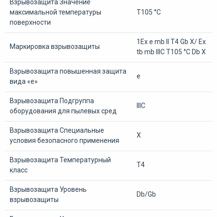
Взрывозащита Значение
максимальной температуры
T105 °C
поверхности
1Ex e mb II T4 Gb X/ Ex
Маркировка взрывозащиты
tb mb IIIC T105 °C Db X
Взрывозащита повышенная защита
e
вида «е»
Взрывозащита Подгруппа
IIIC
оборудования для пылевых сред
Взрывозащита Специальные
X
условия безопасного применения
Взрывозащита Температурный
T4
класс
Взрывозащита Уровень
Db/Gb
взрывозащиты