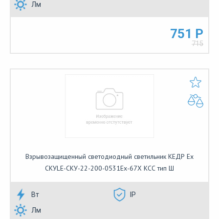
Лм
751 Р
715
Взрывозащищенный светодиодный светильник КЕДР Ex
СКУLE-СКУ-22-200-0531Ех-67Х КСС тип Ш
Вт
IP
Лм