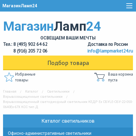
МагазинЛамп24
Магазин
Ламп
24
ОСВЕЩАЕМ ВАШИ МЕЧТЫ
Тел.: 8 (495) 902 64 62
Доставка по России
8 (916) 205 72 06
info@lampmarket24.ru
Подбор товара
Избранные
Ваша корзина
товары
пуста
Главная
Каталог
Светильники
Взрывозащищенные светильники
Взрывозащищенный светодиодный светильник КЕДР Ex СБУLE-СБУ-22-050-
0640Ех-67Х КСС тип Д
Каталог светильников
Офисно-административные светильники