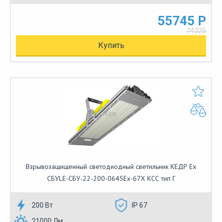
55745 Р
74325
Купить
Взрывозащищенный светодиодный светильник КЕДР Ex
СБУLE-СБУ-22-200-0645Ех-67Х КСС тип Г
200 Вт
IP 67
21000 Лм