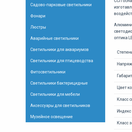
ССП осна
Садово-парковые светильники
изготавл
воздейст
Фонари
Алюминие
Люстры
светодио
оптика L
Аварийные светильники
Светильники для аквариумов
Степень
Светильники для птицеводства
Напряже
Фитосветильники
Габари
Светильники бактерицидные
Цвет к
Светильники для мебели
Класс 
Аксессуары для светильников
Индекс
Музейное освещение
Класс 