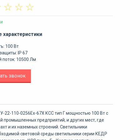
☆
☆
☆
☆
ии
е характеристики
ь: 100 Вт
защиты: IP 67
 поток: 10500 Лм
ать звонок
-22-110-0256Ех-67Х КСС тип Г мощностью 100 Вт с
 промышленных предприятий, и других мест, где
хт и их наземных строений. Светильники
бходимой световой среды светильники серии КЕДР