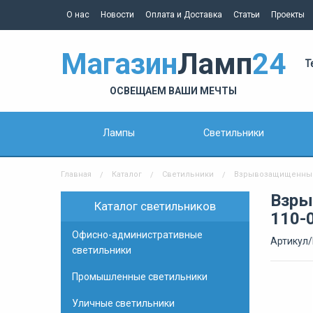
О нас
Новости
Оплата и Доставка
Статьи
Проекты
Магазин
Ламп
24
Т
ОСВЕЩАЕМ ВАШИ МЕЧТЫ
Лампы
Светильники
Главная
Каталог
Светильники
Взрывозащищенные
Взры
Каталог светильников
110-
Офисно-административные
Артикул/
светильники
Промышленные светильники
Уличные светильники