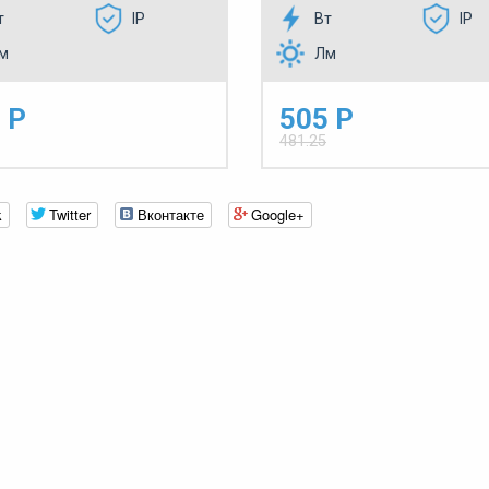
т
IP
Вт
IP
м
Лм
 Р
505 Р
481.25
k
Twitter
Вконтакте
Google+