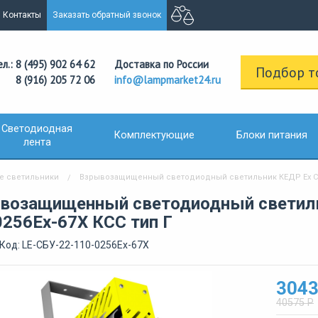
Контакты
Заказать обратный звонок
ел.: 8 (495) 902 64 62
Доставка по России
Подбор т
8 (916) 205 72 06
info@lampmarket24.ru
Светодиодная
Комплектующие
Блоки питания
лента
 светильники
Взрывозащищенный светодиодный светильник КЕДР Ex СБУL
возащищенный светодиодный светиль
0256Ех-67Х КСС тип Г
Код: LE-СБУ-22-110-0256Ех-67Х
3043
40575 Р