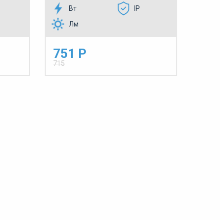
Вт
IP
Лм
751 Р
715