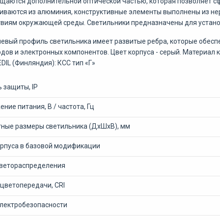
щаются дополнительной оптической частью, которая позволяет сф
иваются из алюминия, конструктивные элементы выполнены из не
виям окружающей среды. Светильники предназначены для установ
вый профиль светильника имеет развитые ребра, которые обес
дов и электронных компонентов. Цвет корпуса - серый. Материал
EDIL (Финляндия): КСС тип «Г»
 защиты, IP
ние питания, В / частота, Гц
тные размеры светильника (ДxШxВ), мм
орпуса в базовой модификации
светораспределения
 цветопередачи, CRI
электробезопасности