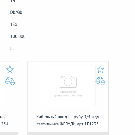
T4
Db/Gb
1Ех
100 000
5
для
Кабельный ввод на рубу 3/4 ждя
E1234
светильника ЖЕЛУДЬ, арт. LE1233