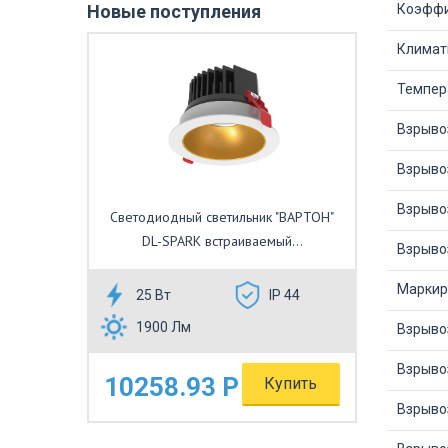
Новые поступления
Коэффи
Климат
Темпер
Взрыво
Взрыво
Взрыво
Светодиодный светильник "ВАРТОН"
DL-SPARK встраиваемый...
Взрыво
Маркир
25 Вт
IP 44
1900 Лм
Взрыво
Взрыво
10258.93 Р
Купить
Взрыво