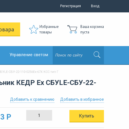
Регистрация
Вход
Избранные
Ваша корзина
овара
товары
пуста
Управление светом
E-СБУ-22-110-0256Ех-67Х КСС тип Г
ник КЕДР Ex СБУLE-СБУ-22-
Добавить к сравнению
Добавить в избранное
3 Р
Купить