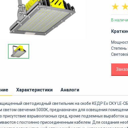
☆
В налич
Кратки
Мощност
Степень 
Световой
Заказ
ание
Характеристики
Аналоги
щищенный светодиодный светильник на скобе КЕДР Ex СКУ LE-СБУ
 светом свечения 5000К, предназначен для освещения помещений
 присутствие взрывоопасных сред, кроме подземных выработок ша
иваются с постоянно присоединенным кабелем. Для создания нео