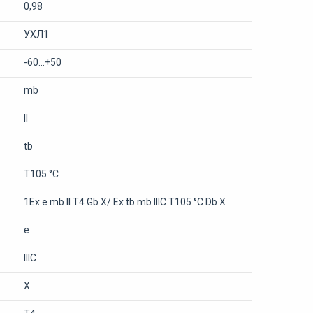
0,98
УХЛ1
-60...+50
mb
II
tb
T105 °C
1Ex e mb II T4 Gb X/ Ex tb mb IIIC T105 °C Db X
e
IIIC
X