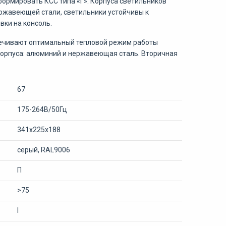
ормировать КСС типа «Г». Корпуса светильников
ржавеющей стали, светильники устойчивы к
ки на консоль.
печивают оптимальный тепловой режим работы
 корпуса: алюминий и нержавеющая сталь. Вторичная
67
175-264В/50Гц
341x225x188
серый, RAL9006
П
>75
I