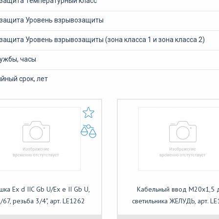
защита Температурный класс
защита Уровень взрывозащиты
ащита Уровень взрывозащиты (зона класса 1 и зона класса 2)
лужбы, часы
йный срок, лет
шка Ex d IIC Gb U/Ex e II Gb U,
Кабельный ввод М20х1,5 
/67, резьба 3/4", арт. LE1262
светильника ЖЕЛУДЬ, арт. L