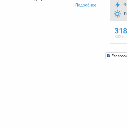
В
Подробнее →
Л
318
302.50
Faceboo