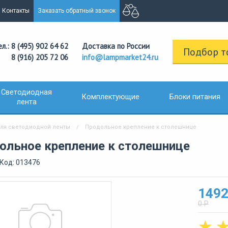
Контакты
Заказать обратный звонок
ел.: 8 (495) 902 64 62
Доставка по России
Подбор т
8 (916) 205 72 06
info@lampmarket24.ru
Светодиодная
Комплектующие
Блоки питания
лента
ля светодиодной ленты
Продольное крепление к столешнице
ольное крепление к столешнице
Код: 013476
1492
0 Р
☆