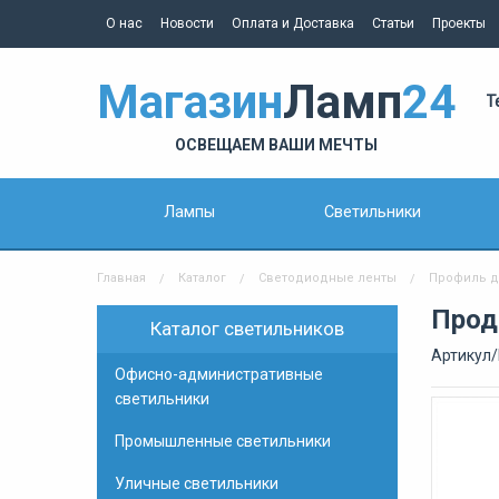
О нас
Новости
Оплата и Доставка
Статьи
Проекты
Магазин
Ламп
24
Т
ОСВЕЩАЕМ ВАШИ МЕЧТЫ
Лампы
Светильники
Главная
Каталог
Светодиодные ленты
Профиль д
Прод
Каталог светильников
Артикул/
Офисно-административные
светильники
Промышленные светильники
Уличные светильники