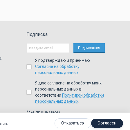
Подписка
м
Я подтверждаю и принимаю
Согласие на обработку
персональных данных
.
Я даю согласие на обработку моих
персональных данных в
соответствии
Политикой обработки
персональных данных
.
Мы принимаем
,
,
,
Я
ндекс.Деньги
Visa
Master
Card
WebMoney
Отказаться
Согласен
тся.