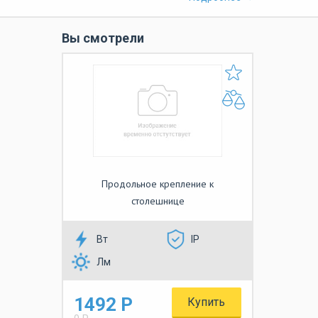
Вы смотрели
Продольное крепление к
столешнице
Вт
IP
Лм
1492 Р
Купить