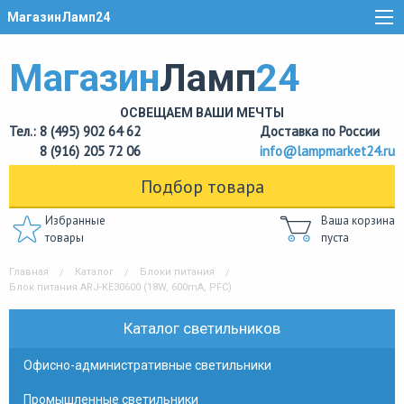
МагазинЛамп24
Магазин
Ламп
24
ОСВЕЩАЕМ ВАШИ МЕЧТЫ
Тел.: 8 (495) 902 64 62
Доставка по России
8 (916) 205 72 06
info@lampmarket24.ru
Подбор товара
Избранные
Ваша корзина
товары
пуста
Главная
Каталог
Блоки питания
Блок питания ARJ-KE30600 (18W, 600mA, PFC)
Каталог светильников
Офисно-административные светильники
Промышленные светильники