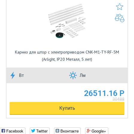
Карниз для штор с электроприводом CNK-M1-TY-RF-5M
(Arlight, IP20 Металл, 5 лет)
Вт
Лм
26511.16 Р
30488
Купить
Facebook
Twitter
Вконтакте
Google+