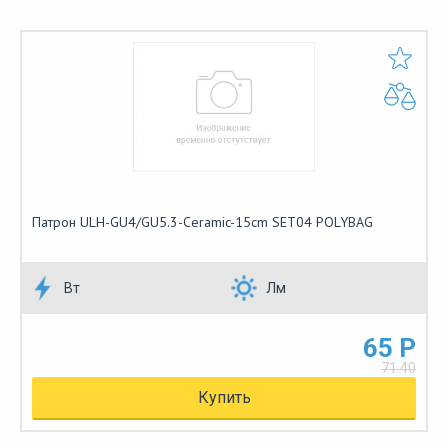
Патрон ULH-GU4/GU5.3-Ceramic-15cm SET04 POLYBAG
Вт
Лм
65 Р
71.40
Купить