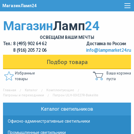
МагазинЛамп24
Магазин
Ламп
24
ОСВЕЩАЕМ ВАШИ МЕЧТЫ
Тел.: 8 (495) 902 64 62
Доставка по России
8 (916) 205 72 06
info@lampmarket24.ru
Подбор товара
Избранные
Ваша корзина
товары
пуста
Главная
Каталог
Комплектующие
Патроны и переходники
Патрон ULH-03-E27R-Bakelite
Каталог светильников
Офисно-административные светильники
Промышленные светильники