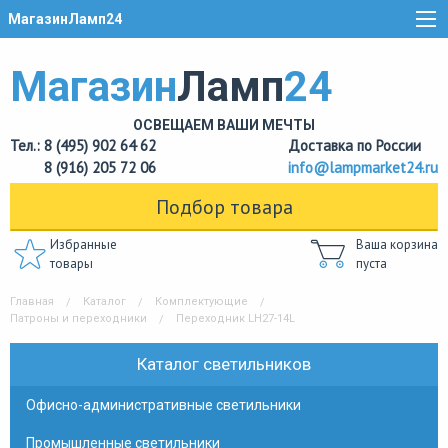
МагазинЛамп24
Магазин
Ламп
24
ОСВЕЩАЕМ ВАШИ МЕЧТЫ
Тел.: 8 (495) 902 64 62
Доставка по России
8 (916) 205 72 06
info@lampmarket24.ru
Подбор товара
Избранные
Ваша корзина
товары
пуста
Главная
Каталог
Комплектующие
Патроны и переходники
Переходник LH27-14L
Каталог светильников
Офисно-административные светильники
Промышленные светильники