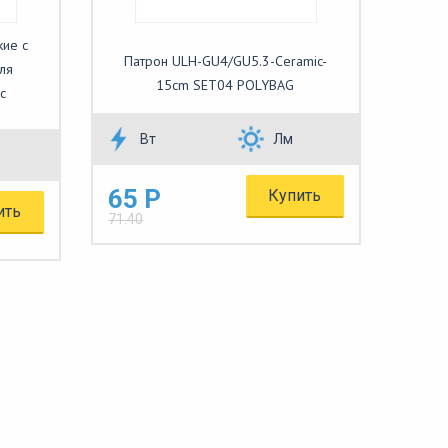
кие с
Патрон ULH-GU4/GU5.3-Ceramic-
ля
15cm SET04 POLYBAG
с
Вт
Лм
65 Р
Купить
ить
71.40