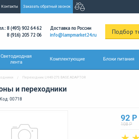
Контакты
Заказать обратный звонок
ел.: 8 (495) 902 64 62
Доставка по России
Подбор т
8 (916) 205 72 06
info@lampmarket24.ru
Светодиодная
Комплектующие
Блоки питания
лента
ходники
Переходник LH40-27S BASE ADAPTOR
оны и переходники
Код: 00718
92 Р
108 Р
☆