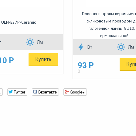
Donolux патроны керамичес
силиконовым проводом д
 ULH-E27P-Ceramic
галогенной лампы GU10, 
термопластиной
т
Лм
Вт
Лм
10 Р
Купить
93 Р
Куп
0
k
Twitter
Вконтакте
Google+