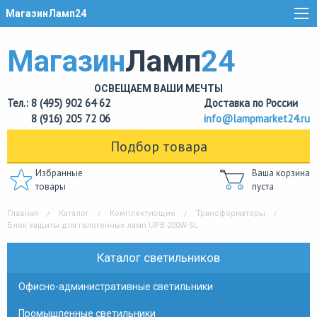
МагазинЛамп24
Магазин
Ламп
24
ОСВЕЩАЕМ ВАШИ МЕЧТЫ
Тел.: 8 (495) 902 64 62
Доставка по России
8 (916) 205 72 06
info@lampmarket24.ru
Подбор товара
Избранные
Ваша корзина
товары
пуста
Главная
Каталог
Комплектующие
Трансформаторы
Блок защиты для галогенных ламп UPB-200W-SL
Каталог светильников
Офисно-административные светильники
Промышленные светильники