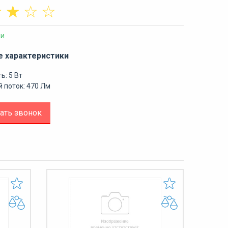
☆
☆
☆
☆
ии
е характеристики
: 5 Вт
 поток: 470 Лм
ать звонок