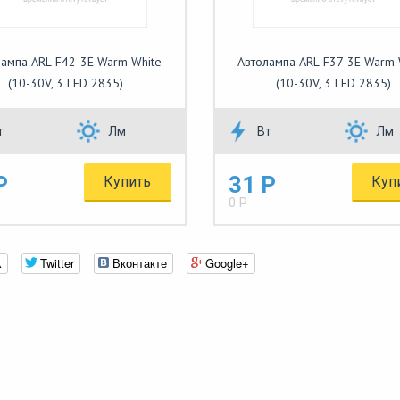
лампа ARL-F42-3E Warm White
Автолампа ARL-F37-3E Warm 
(10-30V, 3 LED 2835)
(10-30V, 3 LED 2835)
т
Лм
Вт
Лм
Р
31 Р
Купить
Куп
0 Р
k
Twitter
Вконтакте
Google+