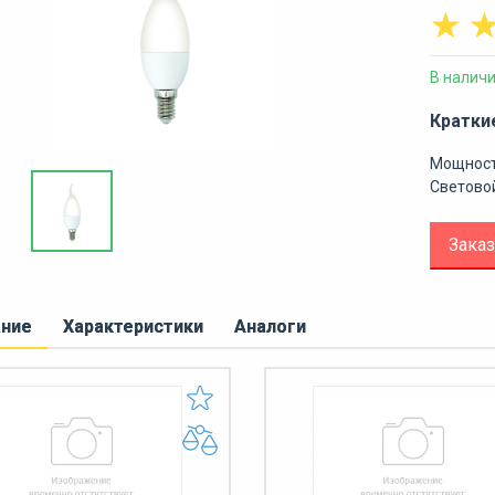
☆
В налич
Кратки
Мощность
Световой
Заказ
ание
Характеристики
Аналоги