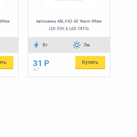
White
Автолампа ARL-F42-6E Warm White
(10-30V, 6 LED 2835)
Вт
Лм
31 Р
ить
Купить
0 Р