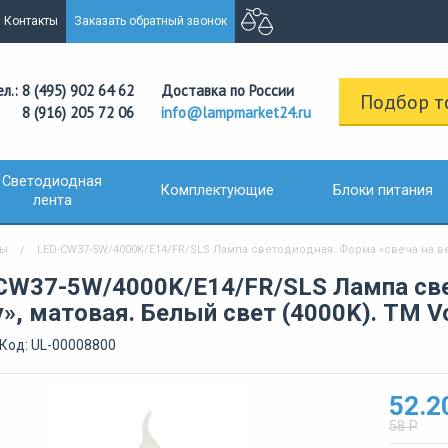
Контакты
Заказать обратный звонок
ел.: 8 (495) 902 64 62
Доставка по России
Подбор т
8 (916) 205 72 06
info@lampmarket24.ru
Светодиодная
Комплектующие
Блоки питания
лента
пы
LED-CW37-5W/4000K/E14/FR/SLS Лампа светодиодная. Форма «свеча на вет
CW37-5W/4000K/E14/FR/SLS Лампа све
», матовая. Белый свет (4000K). ТМ V
Код: UL-00008800
52.2
58 Р