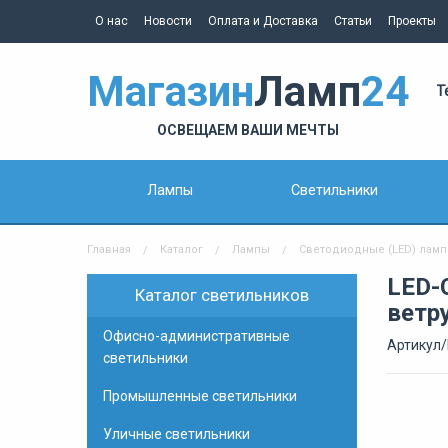
О нас
Новости
Оплата и Доставка
Статьи
Проекты
Магазин
Ламп
24
Т
ОСВЕЩАЕМ ВАШИ МЕЧТЫ
Лампы
Светильники
Главная
Каталог
Лампы
Светодиодные (LED) лам
LED-
Каталог светильников
ветру
Офисно-административные
Артикул/
светильники
Промышленные светильники
Уличные светильники