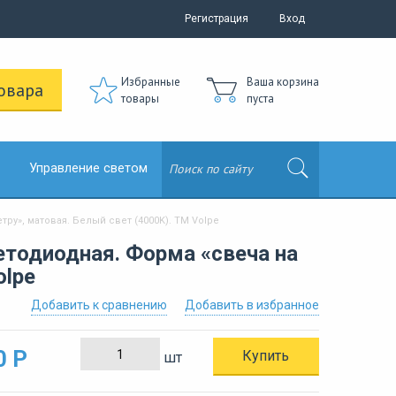
Регистрация
Вход
Избранные
Ваша корзина
овара
товары
пуста
Управление светом
ру», матовая. Белый свет (4000K). ТМ Volpe
тодиодная. Форма «свеча на
olpe
Добавить к сравнению
Добавить в избранное
0 Р
Купить
шт