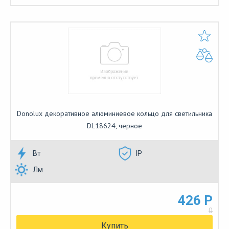
Donolux декоративное алюминиевое кольцо для светильника
DL18624, черное
Вт
IP
Лм
426 Р
0
Купить