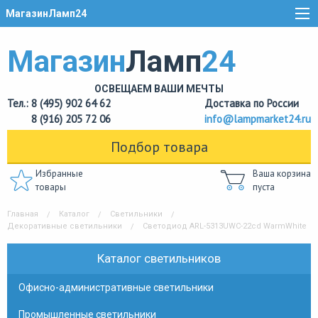
МагазинЛамп24
Магазин
Ламп
24
ОСВЕЩАЕМ ВАШИ МЕЧТЫ
Тел.: 8 (495) 902 64 62
Доставка по России
8 (916) 205 72 06
info@lampmarket24.ru
Подбор товара
Избранные
Ваша корзина
товары
пуста
Главная
Каталог
Светильники
Декоративные светильники
Светодиод ARL-5313UWC-22cd WarmWhite
Каталог светильников
Офисно-административные светильники
Промышленные светильники