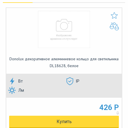
Donolux декоративное алюминиевое кольцо для светильника
DL18628, белое
Вт
IP
Лм
426 Р
0
Купить