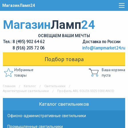
МагазинЛамп24
Магазин
Ламп
24
ОСВЕЩАЕМ ВАШИ МЕЧТЫ
Тел.: 8 (495) 902 64 62
Доставка по России
8 (916) 205 72 06
info@lampmarket24.ru
Подбор товара
Избранные
Ваша корзина
товары
пуста
Главная
Каталог
Светильники
Архитектурные светильники
Профиль ARL-SOLEX-5025-1000 ANOD
Каталог светильников
Офисно-административные светильники
Промышленные светильники