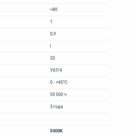
>80
1
0,9
I
20
УХЛ 4
0 - +45°С
50 000 ч
3 года
5000К