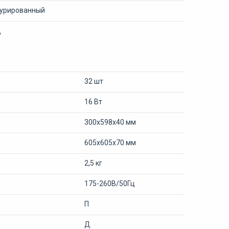
турированный
Д
32 шт
16 Вт
300х598х40 мм
605х605х70 мм
2,5 кг
175-260В/50Гц
П
Д