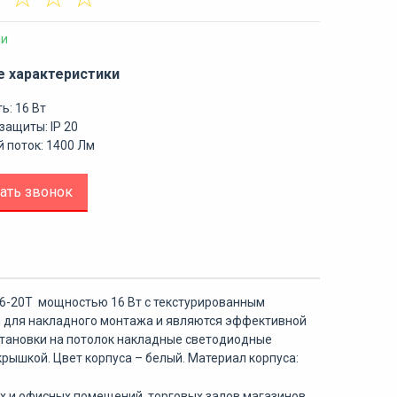
ии
е характеристики
ь: 16 Вт
защиты: IP 20
 поток: 1400 Лм
ать звонок
6-20Т мощностью 16 Вт с текстурированным
н для накладного монтажа и являются эффективной
становки на потолок накладные светодиодные
рышкой. Цвет корпуса – белый. Материал корпуса:
 и офисных помещений, торговых залов магазинов,