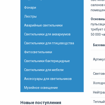
салонов 
Фонари
помещен
Люстры
Основны
пульсаци
Аварийные светильники
требует 
Светильники для аквариумов
50 000 ча
Светильники для птицеводства
Базова
Фитосветильники
Артику
Светильники бактерицидные
Светильники для мебели
Светово
Аксессуары для светильников
Холодны
Музейное освещение
Нейтрал
Теплый 
Новые поступления