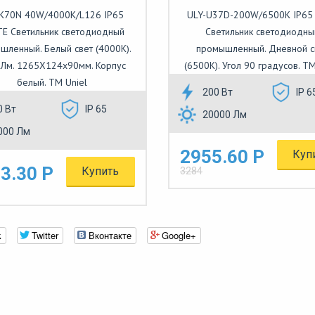
-K70N 40W/4000K/L126 IP65
ULY-U37D-200W/6500K IP65
E Светильник светодиодный
Светильник светодиодны
шленный. Белый свет (4000K).
промышленный. Дневной с
Лм. 1265X124x90мм. Корпус
(6500K). Угол 90 градусов. TM
белый. TM Uniel
200 Вт
IP 6
0 Вт
IP 65
20000 Лм
000 Лм
2955.60 Р
Куп
3.30 Р
Купить
3284
k
Twitter
Вконтакте
Google+