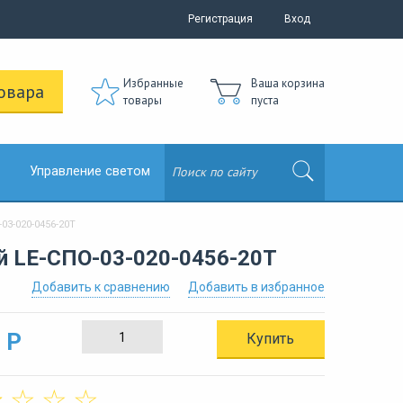
Регистрация
Вход
Избранные
Ваша корзина
овара
товары
пуста
Управление светом
3-020-0456-20Т
 LE-СПО-03-020-0456-20Т
Добавить к сравнению
Добавить в избранное
 Р
Купить
☆
☆
☆
☆