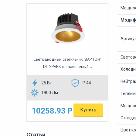
Мощнос
Модифи
Артику
Светово
Светодиодный светильник "ВАРТОН"
DL-SPARK встраиваемый...
Холодны
Нейтрал
25 Вт
IP 44
1900 Лм
Теплый 
Мощнос
10258.93 Р
Купить
Станда
Цвет к
Статьи