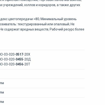
х учреждений, холлов и коридоров, а также других
ндекс цветопередачи >80;
Минимальный уровень
ссеиватель: текстурированный или опаловый; Не
 Не содержат вредных веществ; Рабочий ресурс более
ПО-03-020-
0517
-20Х
ПО-03-020-
0455
-20Д
ПО-03-020-
0456
-20Т
 лм
 лм
 лм