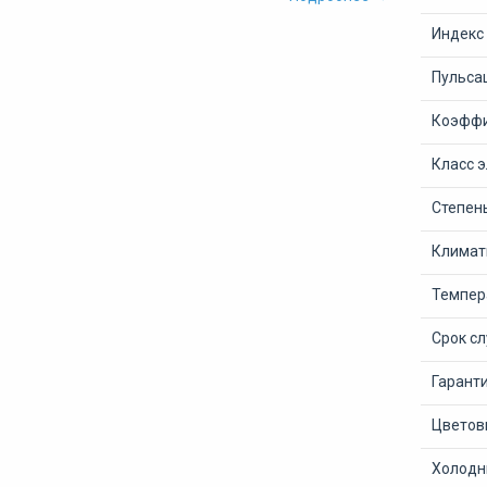
Индекс
Пульсац
Коэффи
Класс 
Степен
Климат
Темпер
Срок с
Гарант
Цветов
Холодны