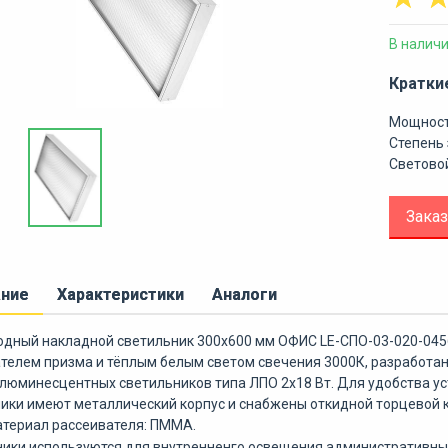
В налич
Кратки
Мощност
Степень 
Световой
Заказ
ание
Характеристики
Аналоги
дный накладной светильник 300х600 мм ОФИС LE-СПО-03-020-045
телем призма и тёплым белым светом свечения 3000К, разработа
люминесцентных светильников типа ЛПО 2х18 Вт. Для удобства у
ики имеют металлический корпус и снабжены откидной торцевой к
атериал рассеивателя: ПММА.
ики используются для внутренненго освещения административных