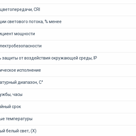
 цветопередачи, CRI
ии светового потока, % менее
циент мощности
электробезопасности
ь защиты от воздействия окружающей среды, IP
ическое исполнение
атурный диапазон, С°
лужбы, часы
ийный срок
ые температуры
й белый свет, (Х)