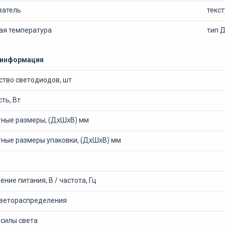
ватель
текс
ая температура
тип 
 информация
ство светодиодов, шт
ть, Вт
тные размеры, (ДхШхВ) мм
тные размеры упаковки, (ДхШхВ) мм
ние питания, В / частота, Гц
светораспределения
 силы света