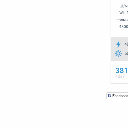
ULY
WHIT
промы
4800
4
5
381
4237
Faceboo