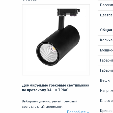
Рассеи
Цветов
Общая
Количе
Мощнос
Габари
Габари
Вес, кг
Диммируемые трековые светильники
по протоколу DALI и TRIAC
Напряже
Класс 
Выбираем диммируемый трековый
светодиодный светильник
Кривая
Подробнее →