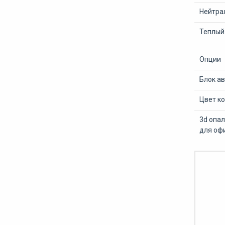
Нейтра
Теплый 
Опции
Блок а
Цвет ко
3d опа
для оф