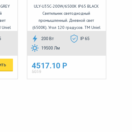
 GREY
ULY-U35C-200W/6500K IP65 BLACK
й
Светильник светодиодный
вет
промышленный. Дневной свет
 Uniel
(6500K). Угол 120 градусов. TM Uniel
5
200 Вт
IP 65
19500 Лм
4517.10 Р
ить
5019