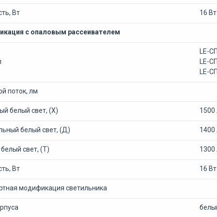
ть, Вт
16 Вт
кация с опаловым рассеивателем
LE-С
л
LE-С
LE-С
й поток, лм
й белый свет, (Х)
1500
ьный белый свет, (Д)
1400
белый свет, (Т)
1300
ть, Вт
16 Вт
ртная модификация светильника
орпуса
белы