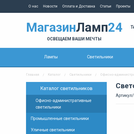
О нас
Новости
Оплата и Доставка
Статьи
Проекты
Магазин
Ламп
24
Т
ОСВЕЩАЕМ ВАШИ МЕЧТЫ
Лампы
Светильники
Главная
Каталог
Светильники
Офисно-администр
Свет
Каталог светильников
Артикул/
Офисно-административные
светильники
Промышленные светильники
Уличные светильники