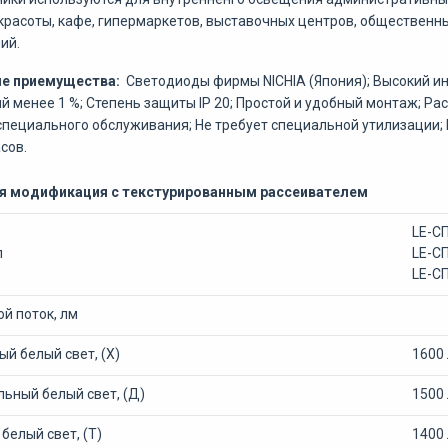
красоты, кафе, гипермаркетов, выставочных центров, общественны
ий.
е приемущества:
Светодиоды фирмы NICHIA (Япония); Высокий и
й менее 1 %; Степень защиты IP 20; Простой и удобный монтаж; Ра
специального обслуживания; Не требует специальной утилизации;
сов.
я модификация с текстурированным рассеивателем
LE-С
л
LE-С
LE-С
й поток, лм
й белый свет, (Х)
1600
ьный белый свет, (Д)
1500
белый свет, (Т)
1400