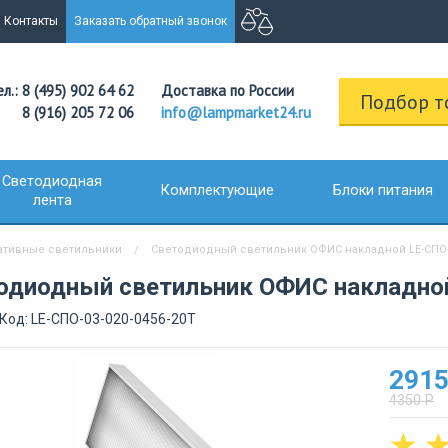
Контакты
Заказать обратный звонок
ел.: 8 (495) 902 64 62
Доставка по России
Подбор т
8 (916) 205 72 06
info@lampmarket24.ru
Светодиодная
Комплектующие
Блоки питания
лента
ативные светильники
Светодиодный светильник ОФИС накладной LE-СПО-0
одиодный светильник ОФИС накладной
Код: LE-СПО-03-020-0456-20Т
2915
4350 Р
☆