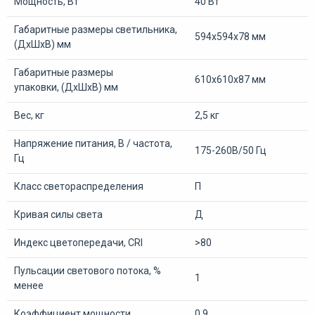
Мощность, Вт
40 Вт
Габаритные размеры светильника,
594х594х78 мм
(ДхШхВ) мм
Габаритные размеры
610х610х87 мм
упаковки, (ДхШхВ) мм
Вес, кг
2,5 кг
Напряжение питания, В / частота,
175-260В/50 Гц
Гц
Класс светораспределения
П
Кривая силы света
Д
Индекс цветопередачи, CRI
>80
Пульсации светового потока, %
1
менее
Коэффициент мощности
0,9