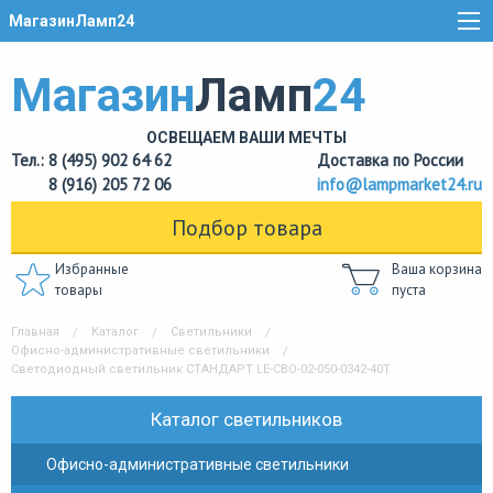
МагазинЛамп24
Магазин
Ламп
24
ОСВЕЩАЕМ ВАШИ МЕЧТЫ
Тел.: 8 (495) 902 64 62
Доставка по России
8 (916) 205 72 06
info@lampmarket24.ru
Подбор товара
Избранные
Ваша корзина
товары
пуста
Главная
Каталог
Светильники
Офисно-административные светильники
Светодиодный светильник СТАНДАРТ LE-СВО-02-050-0342-40Т
Каталог светильников
Офисно-административные светильники